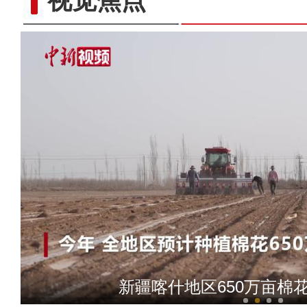
视觉焦点
新疆喀什地区650万亩棉
新疆：昆仑山中北山