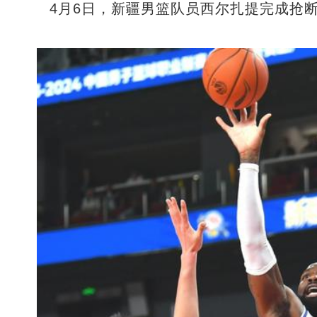
4月6日，新疆男篮队员西尔扎提完成抢断