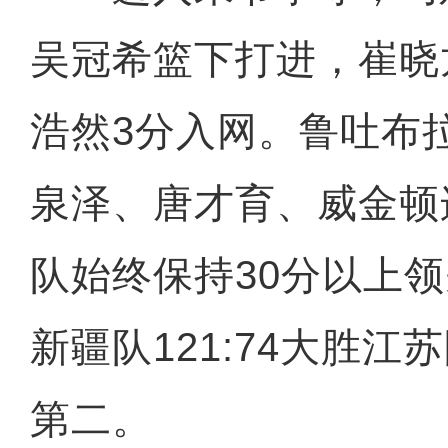
吴冠希篮下打进，崔晓
浩然3分入网。鲁吐布
泉泽、唐才育、威金顿
队始终保持30分以上
新疆队
121:74
大胜江苏
第二。