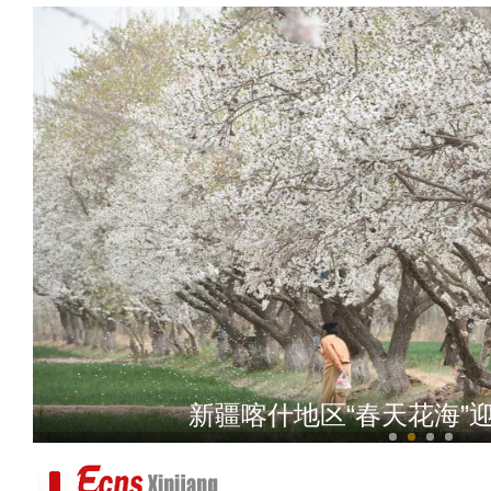
冰雪消融 新疆特克斯河
新疆东天山巴里坤湿地迎