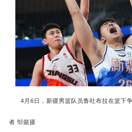
4月6日，新疆男篮队员鲁吐布拉在篮下
者 邹懿摄