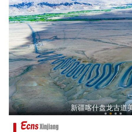
新疆莎车县十万亩万寿
新疆喀什盘龙古道