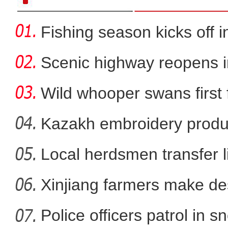
Fishing season kicks off i
Scenic highway reopens i
Wild whooper swans first 
X
Kazakh embroidery produ
vil
Local herdsmen transfer 
葡萄酒产业成为新疆兵团
p
Xinjiang farmers make d
bloom
Police officers patrol in s