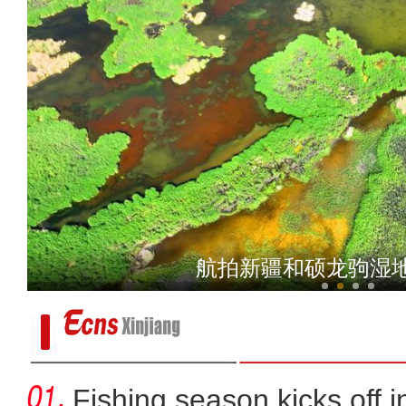
新疆：在“蚊虫王国”巡边
航拍新疆和硕龙驹湿
Fishing season kicks off i