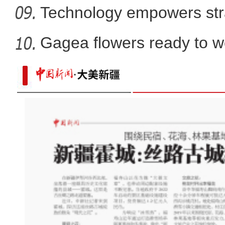
Technology empowers str
Xi
Gagea flowers ready to w
Nal
新疆莎车县十万亩万寿