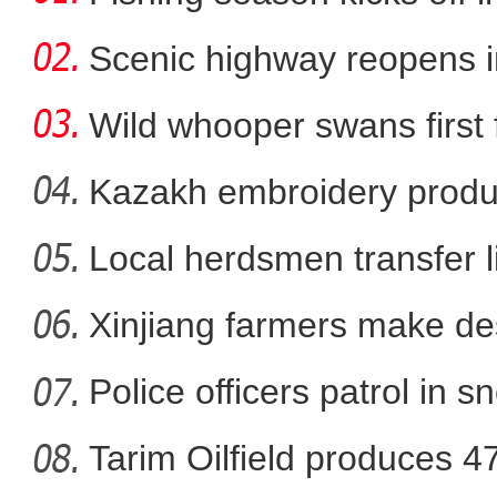
Scenic highway reopens i
Wild whooper swans first 
X
Kazakh embroidery produ
vil
Local herdsmen transfer 
新疆昌吉州呼图壁县：小麦“
p
Xinjiang farmers make d
bloom
Police officers patrol in s
Tarim Oilfield produces 4