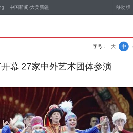
ng
中国新闻·大美新疆
移动版
字号：
大
中
开幕 27家中外艺术团体参演