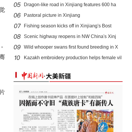
Dragon-like road in Xinjiang features 600 ha
觉
Pastoral picture in Xinjiang
Fishing season kicks off in Xinjiang's Bost
Scenic highway reopens in NW China's Xinj
》。
Wild whooper swans first found breeding in X
新疆美食：和田凉粉
骞
Kazakh embroidery production helps female vil
片