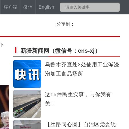
客户端
微信
English
分享到：
小
新疆新闻网
（微信号：cns-xj）
乌鲁木齐查处3处使用工业碱浸
泡加工食品场所
这15件民生实事，与你我有
关！
【丝路同心圆】自治区党委统