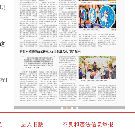
现
这
嘉琛】
新疆木模戳印技艺传承人：让非遗文化“活”
息
进入旧版
不良和违法信息举报