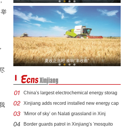
，
将举
，
航拍新疆喀拉峻大草原夏日美景
夏收正当时 奏响“丰收曲”
尽
China's largest electrochemical energy storag
Xinjiang adds record installed new energy cap
我
'Mirror of sky' on Nalati grassland in Xinj
拜城：迎峰度夏保供电 电力企业迎“烤”验
Border guards patrol in Xinjiang's 'mosquito