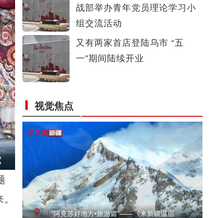
战部举办青年党员理论学习小
拜城：迎峰度夏保供电 电力企业迎“烤”验
组交流活动
又有两家首店登陆乌市 “五
一”期间陆续开业
视觉焦点
新疆美食：和田凉粉
题
来。
“阿克苏好地方•旅游篇”——《来新疆温宿