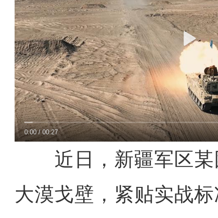
0:00
/
00:27
近日，新疆军区某
大漠戈壁，紧贴实战标