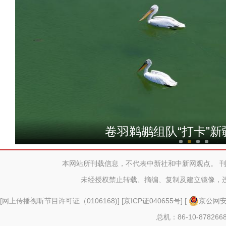
新疆文创“小羊”热卖 游客
卷羽鹈鹕组队“打卡”
本网站所刊载信息，不代表中新社和中新网观点。 
未经授权禁止转载、摘编、复制及建立镜像，
[
网上传播视听节目许可证（0106168)
] [
京ICP证040655号
] [
京公网安备
总机：86-10-878266