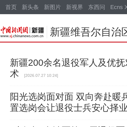
中新网
首页
新头条
新图片
新视界
东西问
Ecns X
新疆维吾尔自治
新疆200余名退役军人及优
术
[2026.07.27 10:24]
阳光选岗面对面 双向奔赴暖
置选岗会让退役士兵安心择