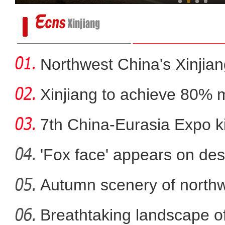
Northwest China's Xinjian
Xinjiang to achieve 80% 
in
7th China-Eurasia Expo ki
'Fox face' appears on des
Autumn scenery of northw
新疆：全力果断快速高
Breathtaking landscape o