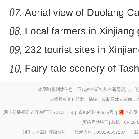
Aerial view of Duolang C
Local farmers in Xinjiang 
232 tourist sites in Xinjia
Fairy-tale scenery of Tas
本网站所刊载信息，不代表中新社和中新网观点。 
新疆伊犁：夕阳映照塞克草
未经授权禁止转载、摘编、复制及建立镜像，
[
网上传播视听节目许可证（0106168)
] [
京ICP证040655号
] [
京公网安
[可信网站验证]
总机：86-10-8
制作：中新社新疆分社 技术支持：0991-8557237 新闻热线：