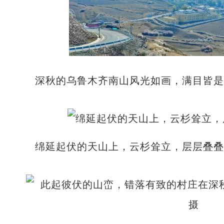
深秋的乌鲁木齐南山风光如画，满目皆是
绵延起伏的天山上，云杉耸立，层层叠叠