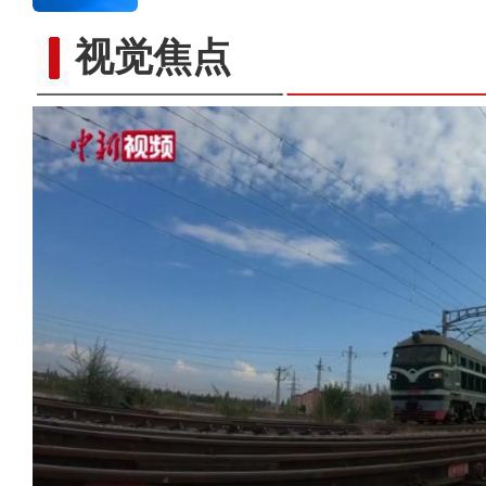
视觉焦点
新疆伊犁：夕阳映照塞克草