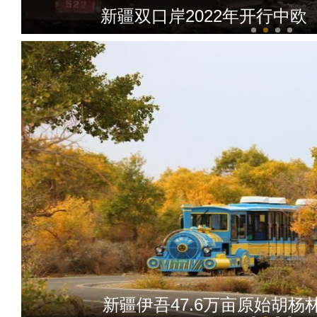
新疆双口岸2022年开行中
新疆疾控专家：疫情出现反
新疆伊吾47.6万亩原始胡