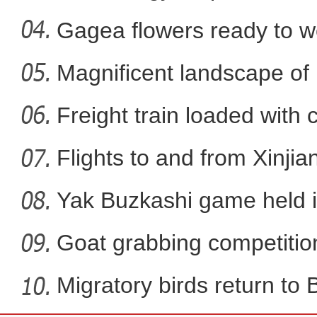
Xi
Gagea flowers ready to w
Nal
Magnificent landscape of
新疆皮山县：教育援疆 让
La
Freight train loaded with
Flights to and from Xinjian
Yak Buzkashi game held 
Goat grabbing competition
Migratory birds return to