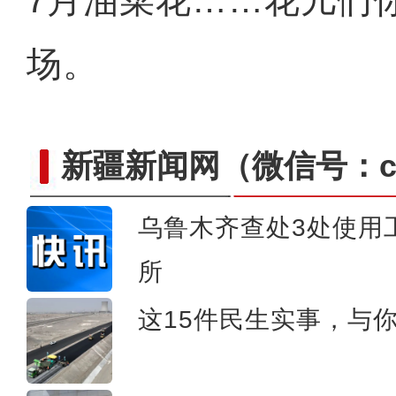
7月油菜花……花儿们
场。
新疆新闻网
（微信号：cn
乌鲁木齐查处3处使用
新疆皮山县：教育援疆 让
所
这15件民生实事，与