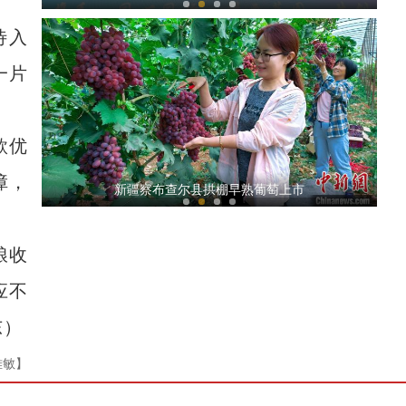
待入
一片
款优
障，
探访新疆兵团国家级示范合作社：特色黑驴养
新疆察布查尔县拱棚早熟葡萄上市
粮收
应不
东）
雅敏】
哈萨克斯坦媒体人看新疆：文化丰富多元 生活