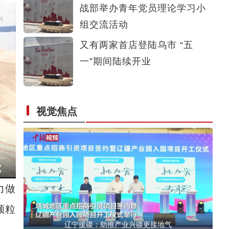
战部举办青年党员理论学习小
哈萨克斯坦媒体人看新疆：文化丰富多元 生活
组交流活动
又有两家首店登陆乌市 “五
一”期间陆续开业
视觉焦点
阿克苏地区首家“社网共建”雪莲光明驿站揭
力做
颗粒
辽宁援疆：助推产业兴疆更接地气