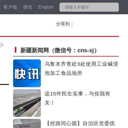
客户端
微信
English
分享到：
小
新疆新闻网
（微信号：cns-xj）
乌鲁木齐查处3处使用工业碱浸
泡加工食品场所
这15件民生实事，与你我有
关！
【丝路同心圆】自治区党委统