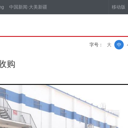
ng
中国新闻·大美新疆
移动版
字号：
大
中
收购