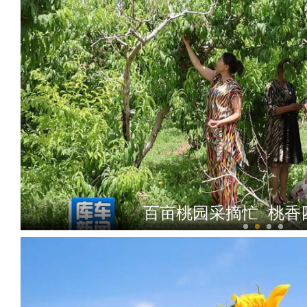
百亩桃园采摘忙 桃香