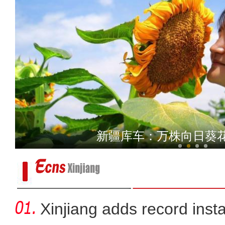
爱心企业捐资助学 圆梦
新疆库车：万株向日葵
Xinjiang adds record inst