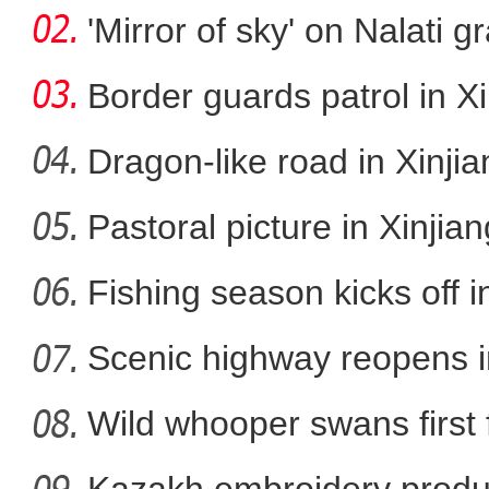
cap
'Mirror of sky' on Nalati g
Border guards patrol in Xi
Dragon-like road in Xinji
Pastoral picture in Xinjian
阿克苏好风景喜迎
Fishing season kicks off i
Scenic highway reopens i
Wild whooper swans first 
X
Kazakh embroidery produ