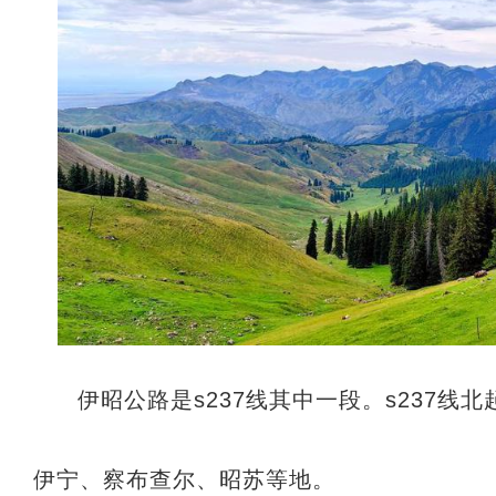
伊昭公路是s237线其中一段。s237
伊宁、察布查尔、昭苏等地。