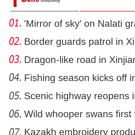
'Mirror of sky' on Nalati g
Border guards patrol in Xi
Dragon-like road in Xinji
Fishing season kicks off i
Scenic highway reopens i
阿克苏好风景喜迎
Wild whooper swans first 
X
Kazakh embroidery produ