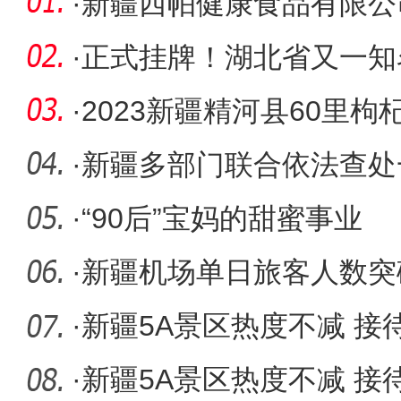
·
新疆西帕健康食品有限公
·
正式挂牌！湖北省又一知
种试验站
·
2023新疆精河县60里
松开赛
·
新疆多部门联合依法查处
用发票案
·
“90后”宝妈的甜蜜事业
·
新疆机场单日旅客人数突
新高
·
新疆5A景区热度不减 接
·
新疆5A景区热度不减 接