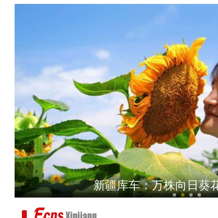
爱心企业捐资助学 圆梦
新疆库车：万株向日葵