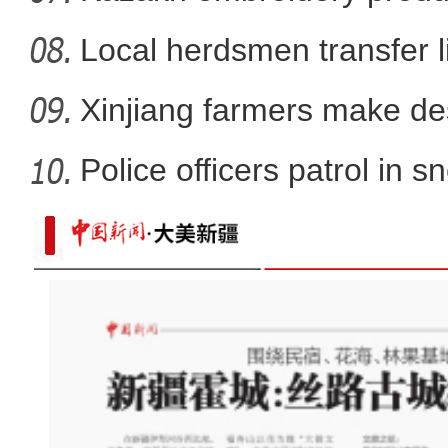
vil
Local herdsmen transfer 
p
Xinjiang farmers make d
bloom
Police officers patrol in s
打造“共享电源”新模式 助