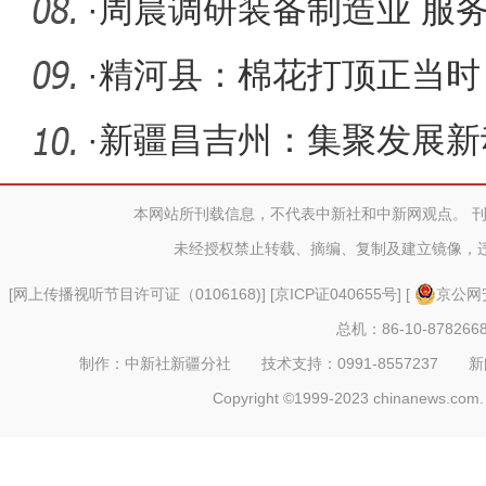
《家庭教
·
周晨调研装备制造业 服
·
精河县：棉花打顶正当时
·
新疆昌吉州：集聚发展新
本网站所刊载信息，不代表中新社和中新网观点。 
未经授权禁止转载、摘编、复制及建立镜像，
[
网上传播视听节目许可证（0106168)
] [
京ICP证040655号
] [
京公网安
总机：86-10-878266
制作：中新社新疆分社 技术支持：0991-8557237 新闻热线：
Copyright ©1999-2023 chinanews.com. 