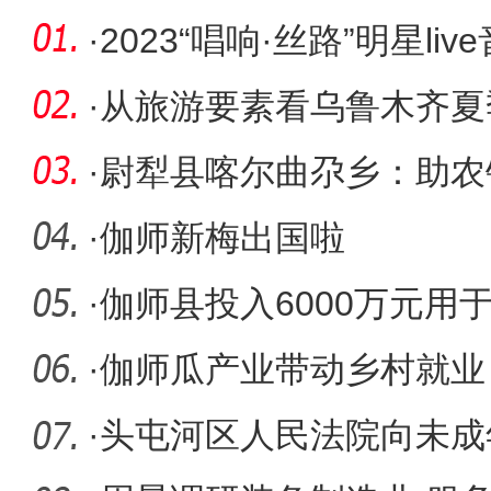
·
2023“唱响·丝路”明星l
剧院
·
从旅游要素看乌鲁木齐夏
点之美食
·
尉犁县喀尔曲尕乡：助农
台解民忧
·
伽师新梅出国啦
·
伽师县投入6000万元用于
万户受益
·
伽师瓜产业带动乡村就业
·
头屯河区人民法院向未成