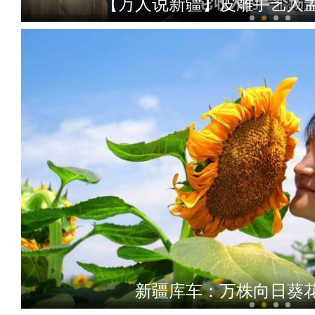
【万人说新疆】皮雕手艺人
盛夏新疆天堂湖如“蓝宝石
新疆库车：万株向日葵