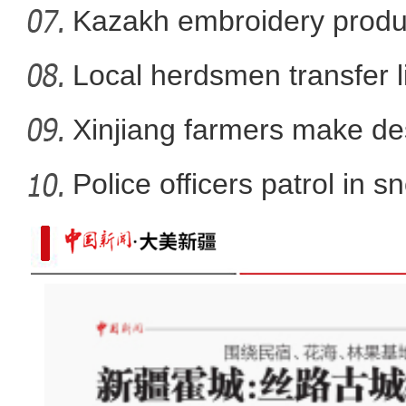
X
Kazakh embroidery produ
vil
Local herdsmen transfer 
p
Xinjiang farmers make d
bloom
Police officers patrol in s
夏季在新疆滑雪是一种