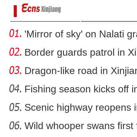
'Mirror of sky' on Nalati g
Border guards patrol in Xi
Dragon-like road in Xinji
Fishing season kicks off i
Scenic highway reopens i
新疆莎车县十万亩万寿
Wild whooper swans first 