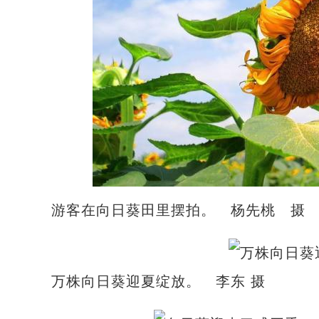
游客在向日葵田里摆拍。 杨先桃 摄
万株向日葵迎夏绽放。 李东 摄