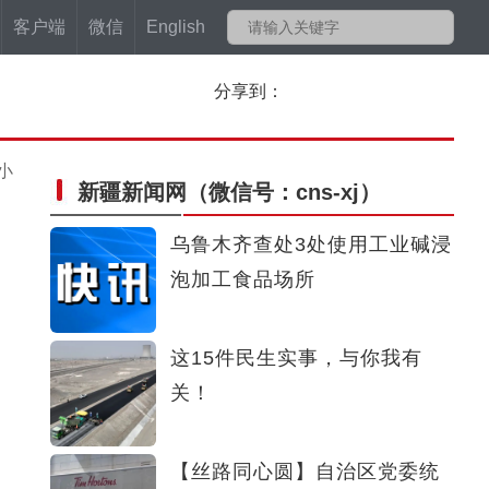
客户端
微信
English
分享到：
小
新疆新闻网
（微信号：cns-xj）
乌鲁木齐查处3处使用工业碱浸
泡加工食品场所
这15件民生实事，与你我有
关！
【丝路同心圆】自治区党委统