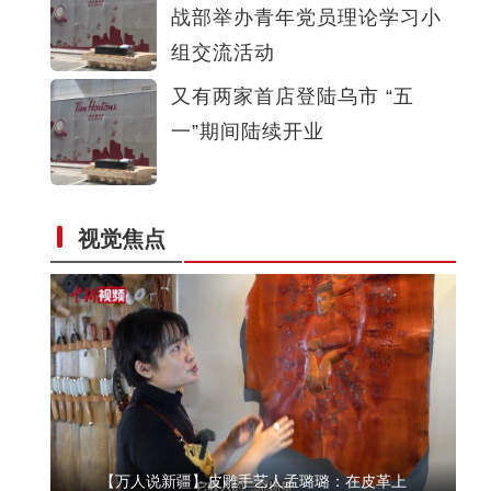
战部举办青年党员理论学习小
新疆莎车县十万亩万寿菊迎采摘季
组交流活动
又有两家首店登陆乌市 “五
一”期间陆续开业
视觉焦点
夏季在新疆滑雪是一种怎样的体验？
【万人说新疆】皮雕手艺人孟璐璐：在皮革上