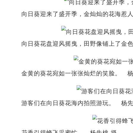
向日葵迎来了盛开季，金灿灿的花海惹人
向日葵花盘迎风摇曳，田野像铺上了金色
金黄的葵花宛如一张张灿烂的笑脸。 杨
游客们在向日葵花海内拍照游玩。 杨先
花香引得蜂飞采蜜忙。 杨先桃 摄