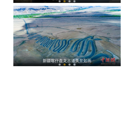
盛夏新疆天堂湖如“蓝宝石”镶嵌天山深处
新疆喀什盘龙古道美景如画
新疆莎车县十万亩万寿菊迎采摘季