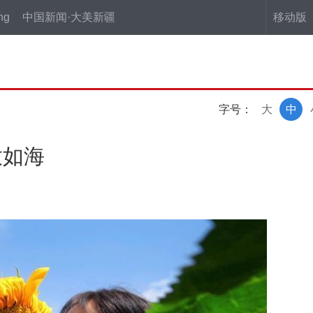
ng
中国新闻·大美新疆
移动版
字号：
大
中
放如海