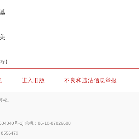
基
美
夏季在新疆滑雪是一种怎样的体验？
嘉琛】
息
进入旧版
不良和违法信息举报
授权。
004340号-1
] 总机：86-10-87826688
 8556479