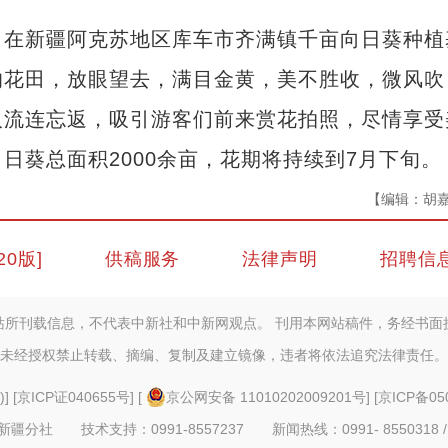
在新疆阿克苏地区库车市齐满镇千亩向日葵种植
的花田，放眼望去，满目金黄，美不胜收，微风吹
人流连忘返，吸引游客们前来赏花拍照，尽情享受
日葵总面积2000余亩，花期将持续到7月下旬。
【编辑：胡
20版]
供稿服务
法律声明
招聘信
站所刊载信息，不代表中新社和中新网观点。 刊用本网站稿件，务经书面
未经授权禁止转载、摘编、复制及建立镜像，违者将依法追究法律责任。
)
] [
京ICP证040655号
] [
京公网安备 11010202009201号
] [
京ICP备05
疆分社 技术支持：0991-8557237 新闻热线：0991- 8550318 /