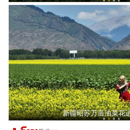
“锋刃-2023”国际狙击手
新疆昭苏万亩油菜花