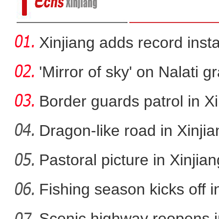
Xinjiang adds record inst
cap
'Mirror of sky' on Nalati g
Border guards patrol in Xi
Dragon-like road in Xinji
Pastoral picture in Xinjian
俯瞰云海下的伊犁
Fishing season kicks off i
Scenic highway reopens i