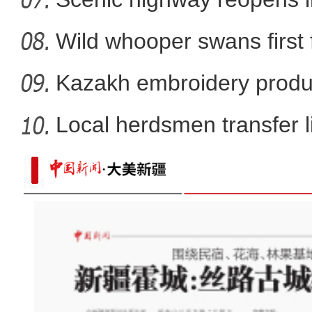
Wild whooper swans first 
X
Kazakh embroidery produ
vil
Local herdsmen transfer 
p
新和县：颗粒皆归仓 