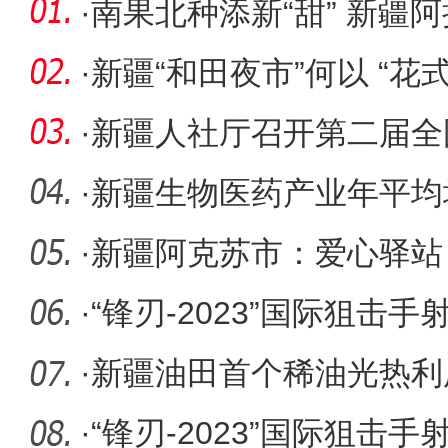
·
南果北种添新“甜” 新疆
香果获
·
新疆“和田夜市”何以 “花
·
新疆人社厅召开第二届全
训动员会
·
新疆生物医药产业年平均
·
新疆阿克苏市：爱心驿站
港湾”
·
“锋刃-2023”国际狙击
里的中
·
新疆油田首个稀油光热利
·
“锋刃-2023”国际狙击