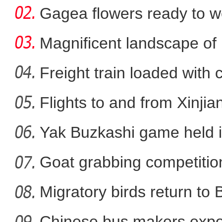
Xi
Gagea flowers ready to w
Nal
Magnificent landscape of
La
Freight train loaded with
Flights to and from Xinjian
第三次新疆科考：阿尔金山
Yak Buzkashi game held 
Goat grabbing competition
Migratory birds return to
Chinese bus makers expo