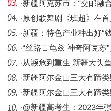
水文章
·
新疆阿克苏市：“交邮融合”
·
原创歌舞剧《班超》在首
大放光彩
·
新疆：特色产业种出好“钱
·
“丝路古龟兹 神奇阿克苏
乌鲁木
·
从濒危到重生 新疆大头鱼
河流域
·
新疆阿尔金山三大有蹄类
呈上升趋
·
新疆阿尔金山三大有蹄类
12万头（
·
@新疆高考生：2023年