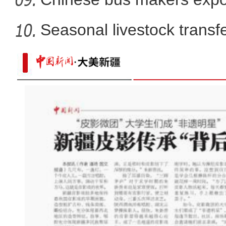
energy ve
Seasonal livestock transfer
PVC板上的中