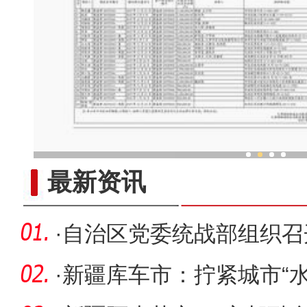
新疆皮影传承“背后”有“
最新资讯
·
自治区党委统战部组织召开
派新疆区
·
新疆库车市：拧紧城市“水