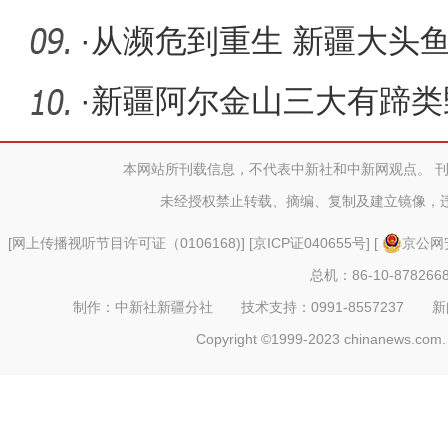
乌鲁木
·
从濒危到重生 新疆大头鱼
河流域
·
新疆阿尔金山三大有蹄类
呈上升趋
本网站所刊载信息，不代表中新社和中新网观点。 
未经授权禁止转载、摘编、复制及建立镜像，
[
网上传播视听节目许可证（0106168)
] [
京ICP证040655号
] [
京公网安
总机：86-10-878266
制作：中新社新疆分社 技术支持：0991-8557237 新闻热线：
Copyright ©1999-2023 chinanews.com. 