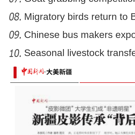
Migratory birds return to
Chinese bus makers expo
energy ve
Seasonal livestock transfer