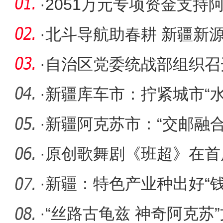
·
2051万元专项资金支持
工作
·
北斗导航助春耕 新疆新源
·
自治区党委统战部组织召开
派新疆区
·
新疆库车市：拧紧城市“水
水文章
·
新疆阿克苏市：“交邮融合”
·
原创歌舞剧《班超》在首
大放光彩
·
新疆：特色产业种出好“钱
·
“丝路古龟兹 神奇阿克苏