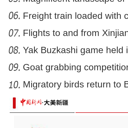
La
Freight train loaded with
Flights to and from Xinjian
Yak Buzkashi game held 
Goat grabbing competition
Migratory birds return to
新疆兵团：卫星定位戈壁滩散