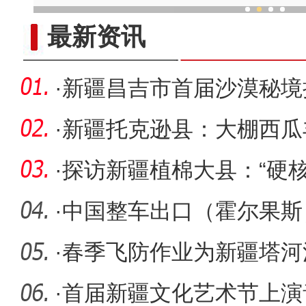
一把琴带“火”新疆一
最新资讯
·
新疆昌吉市首届沙漠秘境
·
新疆托克逊县：大棚西瓜
·
探访新疆植棉大县：“硬核
花”
·
中国整车出口（霍尔果斯
·
春季飞防作业为新疆塔河
亩胡杨成
·
首届新疆文化艺术节上演