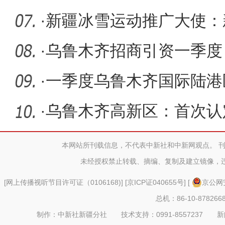
依卡》
·
新疆冰雪运动推广大使：
世界顶级
·
乌鲁木齐招商引资一季度
量、增速、
·
一季度乌鲁木齐国际陆港
亚）班列28
·
乌鲁木齐高新区：首次认
少可享专
本网站所刊载信息，不代表中新社和中新网观点。 
未经授权禁止转载、摘编、复制及建立镜像，
[
网上传播视听节目许可证（0106168)
] [
京ICP证040655号
] [
京公网安
总机：86-10-878266
制作：中新社新疆分社 技术支持：0991-8557237 新闻热线：