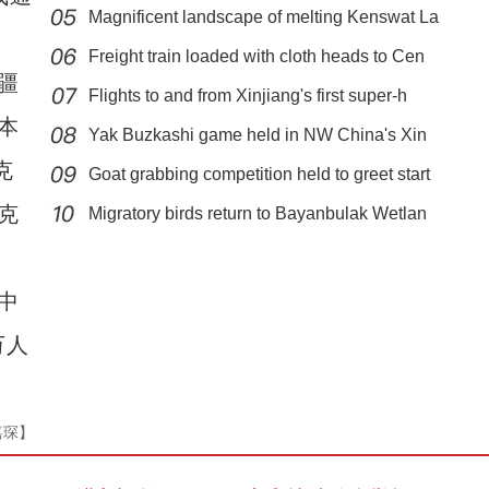
Magnificent landscape of melting Kenswat La
Freight train loaded with cloth heads to Cen
疆
Flights to and from Xinjiang's first super-h
本
Yak Buzkashi game held in NW China's Xin
克
Goat grabbing competition held to greet start
【新疆故事】喀什古城旅拍人：让游客体验回
克
Migratory birds return to Bayanbulak Wetlan
中
万人
嘉琛】