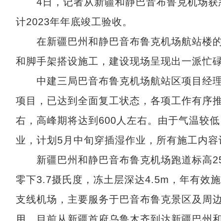
4日，记者从新疆和静巴音布鲁克机场获悉，
计2023年年底竣工验收。
在新疆巴州和静巴音布鲁克机场航站楼的
和脚手架搭设施工，建设现场呈现出一派忙
中建三局巴音布鲁克机场航站区项目经理李
项目，已达到全面复工状态，各项工作有序推进
右，高峰期将达到600人左右。由于气温较
业，计划5月中旬穿插湿作业，所有施工内容
新疆巴州和静巴音布鲁克机场跑道标高250
零下3.7摄氏度，冻土层深达4.5m，年有
支线机场，主要服务于巴音布鲁克景区及周
用。目前从新疆首府乌鲁木齐到达新疆巴州和