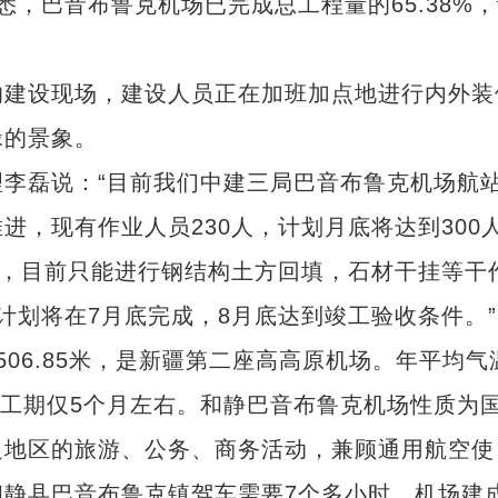
巴音布鲁克机场已完成总工程量的65.38%，
建设现场，建设人员正在加班加点地进行内外装
碌的景象。
磊说：“目前我们中建三局巴音布鲁克机场航
，现有作业人员230人，计划月底将达到300
低，目前只能进行钢结构土方回填，石材干挂等干
计划将在7月底完成，8月底达到竣工验收条件。”
6.85米，是新疆第二座高高原机场。年平均气
效施工期仅5个月左右。和静巴音布鲁克机场性质为
边地区的旅游、公务、商务活动，兼顾通用航空使
静县巴音布鲁克镇驾车需要7个多小时，机场建