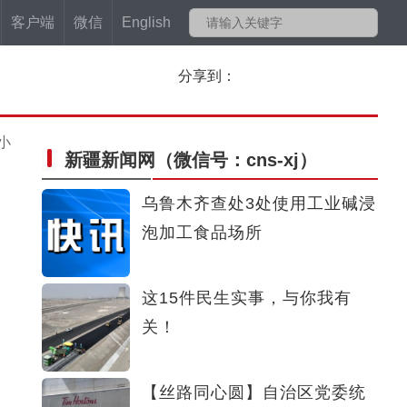
客户端
微信
English
分享到：
小
新疆新闻网
（微信号：cns-xj）
乌鲁木齐查处3处使用工业碱浸
泡加工食品场所
这15件民生实事，与你我有
关！
【丝路同心圆】自治区党委统