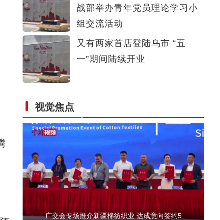
战部举办青年党员理论学习小
【新疆故事】非遗传承人洪格尔：做萨吾尔登
组交流活动
又有两家首店登陆乌市 “五
一”期间陆续开业
视觉焦点
【新疆故事】喀什古城旅拍人：让游客体验回
腾
广交会专场推介新疆棉纺织业 达成意向签约5