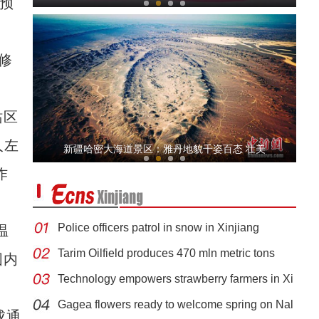
预
修
站区
新疆昌吉州：重点项目抢抓工期 加紧建设
人左
新疆哈密大海道景区：雅丹地貌千姿百态 壮美
作
Police officers patrol in snow in Xinjiang
温
Tarim Oilfield produces 470 mln metric tons
国内
Technology empowers strawberry farmers in Xi
【新疆故事】非遗传承人洪格尔：做萨吾尔登
Gagea flowers ready to welcome spring on Nal
成通