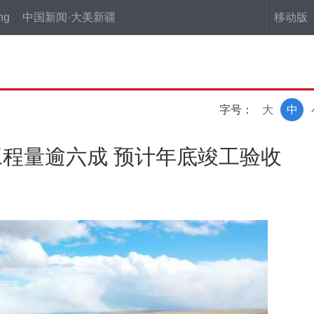
ng
中国新闻·大美新疆
移动版
字号：
大
中
程量逾六成 预计年底竣工验收