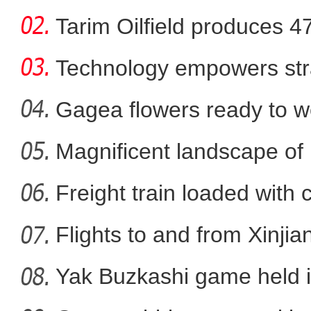
Tarim Oilfield produces 4
Technology empowers str
Xi
Gagea flowers ready to w
Nal
Magnificent landscape of
新疆阿拉山口首次以宽轨“
La
Freight train loaded with
Flights to and from Xinjian
Yak Buzkashi game held 