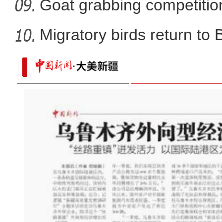
Goat grabbing competition
Migratory birds return to
新疆百里丹霞山花烂