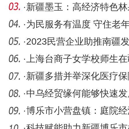
车手激战
·
新疆墨玉：高经济特色林
众致富渠
·
为民服务有温度 守住老年
·
2023民营企业助推南疆
召开
·
上海台商子女学校师生在
育参
·
新疆多措并举深化医疗保
障病有
·
中乌经贸缘何能够快速发
·
博乐市小营盘镇：庭院经
成“聚宝
·
科技赋能助力新疆博乐市