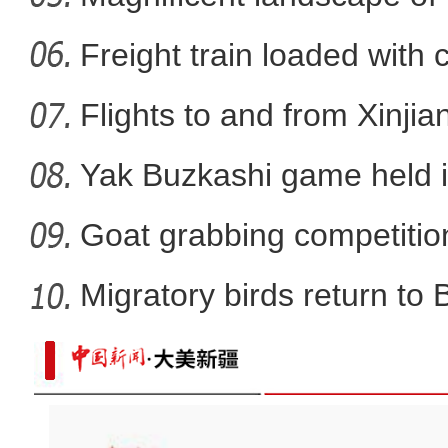
La
Freight train loaded with
Flights to and from Xinjian
Yak Buzkashi game held 
Goat grabbing competition
Migratory birds return to