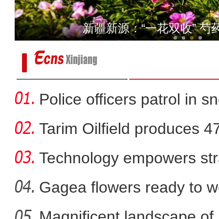
玉石上的珐琅
新疆新源：“一花双收” 
Police officers patrol in s
Tarim Oilfield produces 4
Technology empowers str
Xi
Gagea flowers ready to w
Nal
Magnificent landscape of
新疆首次发现彩鹮