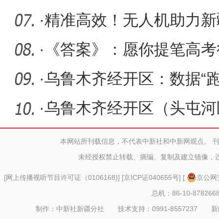
通过评审
·
精准高效！无人机助力新
理
·
《答案》：愿你提笔高考
月都做贺
·
乌鲁木齐经开区：数据“
效发
·
乌鲁木齐经开区（头屯河
完善产业
本网站所刊载信息，不代表中新社和中新网观点。 
未经授权禁止转载、摘编、复制及建立镜像，
[
网上传播视听节目许可证（0106168)
] [
京ICP证040655号
] [
京公网安
总机：86-10-878266
制作：中新社新疆分社 技术支持：0991-8557237 新闻热线：