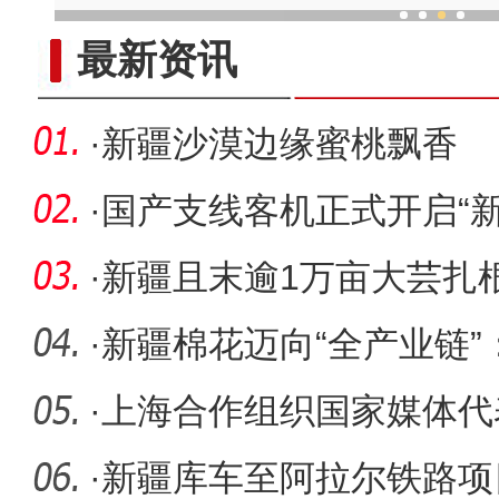
疆品出疆 “新疆好物”打
最新资讯
·
新疆沙漠边缘蜜桃飘香
·
国产支线客机正式开启“新
·
新疆且末逾1万亩大芸扎
（图）
·
新疆棉花迈向“全产业链”
个
·
上海合作组织国家媒体代
·
新疆库车至阿拉尔铁路项