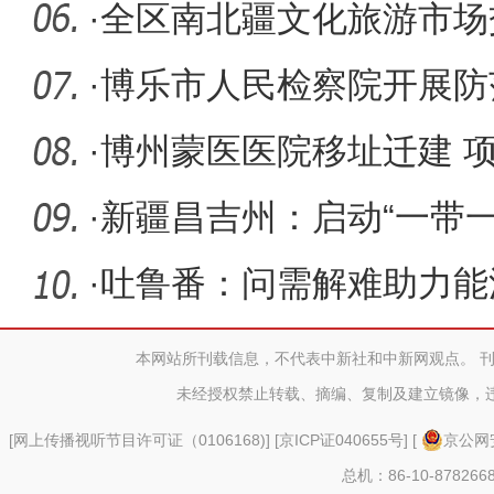
赛
·
全区南北疆文化旅游市场
促规范促
·
博乐市人民检察院开展防
传
·
博州蒙医医院移址迁建 项
·
新疆昌吉州：启动“一带
移转
·
吐鲁番：问需解难助力能
本网站所刊载信息，不代表中新社和中新网观点。 
未经授权禁止转载、摘编、复制及建立镜像，
[
网上传播视听节目许可证（0106168)
] [
京ICP证040655号
] [
京公网安
总机：86-10-878266