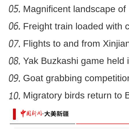
Nal
Magnificent landscape of
中国第四条穿越塔克拉玛干
La
Freight train loaded with
Flights to and from Xinjian
Yak Buzkashi game held 
Goat grabbing competition
Migratory birds return to
电影《大改水》在新疆