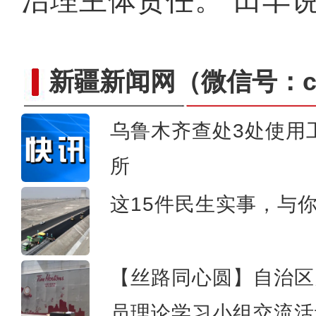
治理主体责任。”田丰
新疆新闻网
（微信号：cn
乌鲁木齐查处3处使用
中国第四条穿越塔克拉玛干
所
这15件民生实事，与
【丝路同心圆】自治区
员理论学习小组交流活