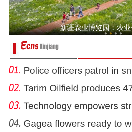
新疆首次发现彩鹮
新疆农业博览园：农业
Police officers patrol in s
Tarim Oilfield produces 4
Technology empowers str
Xi
Gagea flowers ready to w