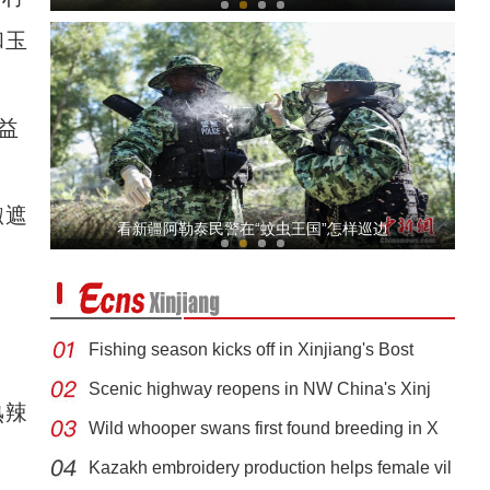
和玉
益
椒遮
新疆：荒漠戈壁万余亩红柳花绽放
看新疆阿勒泰民警在“蚊虫王国”怎样巡边
Fishing season kicks off in Xinjiang's Bost
Scenic highway reopens in NW China's Xinj
熟辣
Wild whooper swans first found breeding in X
新疆对额河实施第三次科考 杨树“基因库”在
Kazakh embroidery production helps female vil