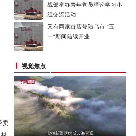
战部举办青年党员理论学习小
新疆对额河实施第三次科考 杨树“基因库”在
组交流活动
又有两家首店登陆乌市 “五
一”期间陆续开业
视觉焦点
新疆兵团昆玉市 沙海中的“世外桃源”
经卖
实拍新疆喀纳斯云海景观
村村