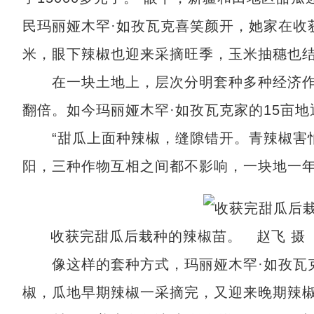
民玛丽娅木罕·如孜瓦克喜笑颜开，她家在收
米，眼下辣椒也迎来采摘旺季，玉米抽穗也
在一块土地上，层次分明套种多种经济作
翻倍。如今玛丽娅木罕·如孜瓦克家的15亩地
“甜瓜上面种辣椒，缝隙错开。青辣椒害怕
阳，三种作物互相之间都不影响，一块地一年
收获完甜瓜后栽种的辣椒苗。 赵飞 摄
像这样的套种方式，玛丽娅木罕·如孜瓦克
椒，瓜地早期辣椒一采摘完，又迎来晚期辣