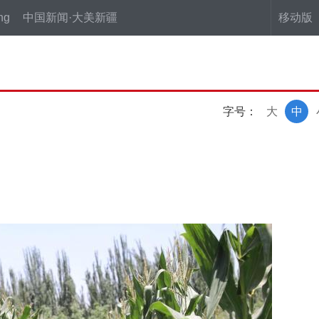
ng
中国新闻·大美新疆
移动版
字号：
大
中