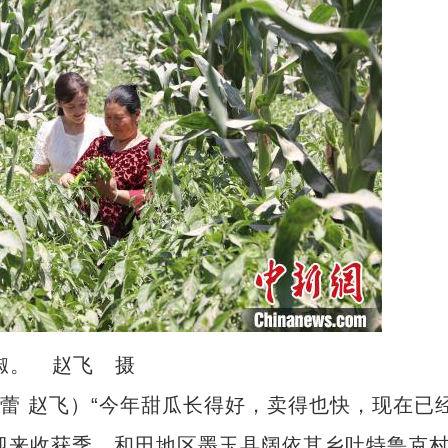
椒。 赵飞 摄
蕾 赵飞）“今年甜瓜长得好，卖得也快，现在已
瓜迎来收获季，和田地区墨玉县阔依其乡吐特鲁克