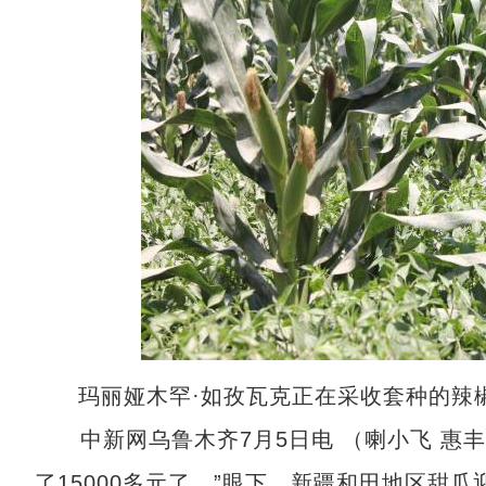
玛丽娅木罕·如孜瓦克正在采收套种的辣
中新网乌鲁木齐7月5日电 （喇小飞 惠丰
了15000多元了。”眼下，新疆和田地区甜