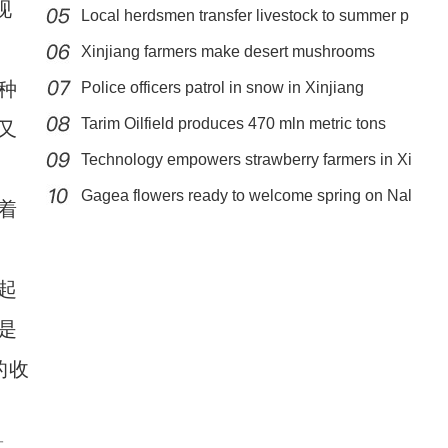
现
Local herdsmen transfer livestock to summer p
Xinjiang farmers make desert mushrooms
种
bloom
Police officers patrol in snow in Xinjiang
Tarim Oilfield produces 470 mln metric tons
又
Technology empowers strawberry farmers in Xi
新疆兵团昆玉市 沙海中的“世外桃源”
Gagea flowers ready to welcome spring on Nal
着
起
是
的收