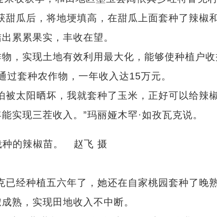
获甜瓜后，将地埂填高，在甜瓜上面套种了辣椒
结出累累果实，丰收在望。
物，实现土地有效利用最大化，能够使种植户收
通过套种农作物，一年收入达15万元。
被太阳晒坏，我就套种了玉米，正好可以给辣
能实现三茬收入。”玛丽娅木罕·如孜瓦克说。
已经种植五六年了，她还在自家桃园套种了晚
椒成熟，实现田地收入不中断。