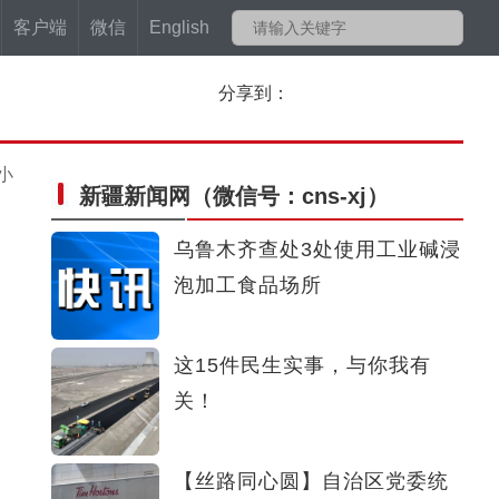
客户端
微信
English
分享到：
小
新疆新闻网
（微信号：cns-xj）
乌鲁木齐查处3处使用工业碱浸
泡加工食品场所
这15件民生实事，与你我有
关！
【丝路同心圆】自治区党委统