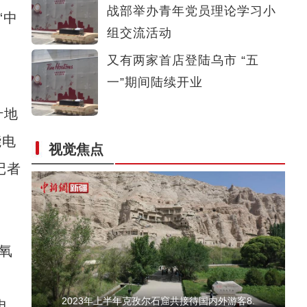
战部举办青年党员理论学习小
“中
新疆沙雅县：升级农家乐 带火乡村游
组交流活动
又有两家首店登陆乌市 “五
一”期间陆续开业
什地
能电
视觉焦点
昌吉国家农高区老龙河西瓜种植基地2.87万亩
记者
氧
2023年上半年克孜尔石窟共接待国内外游客8.
电