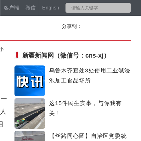
客户端
微信
English
分享到：
小
新疆新闻网
（微信号：cns-xj）
乌鲁木齐查处3处使用工业碱浸
泡加工食品场所
储一
这15件民生实事，与你我有
元人
关！
目
【丝路同心圆】自治区党委统