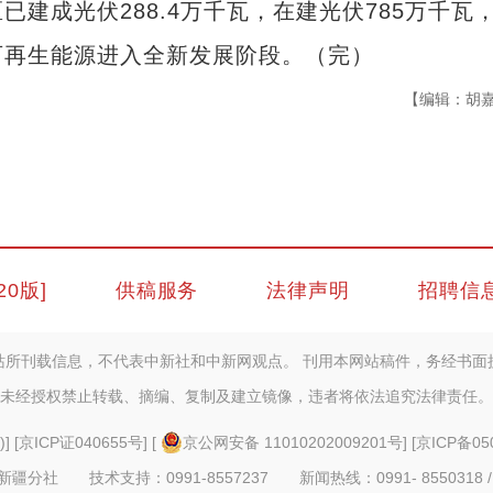
建成光伏288.4万千瓦，在建光伏785万千瓦
可再生能源进入全新发展阶段。（完）
【编辑：胡
20版]
供稿服务
法律声明
招聘信
站所刊载信息，不代表中新社和中新网观点。 刊用本网站稿件，务经书面
未经授权禁止转载、摘编、复制及建立镜像，违者将依法追究法律责任。
)
] [
京ICP证040655号
] [
京公网安备 11010202009201号
] [
京ICP备05
疆分社 技术支持：0991-8557237 新闻热线：0991- 8550318 /