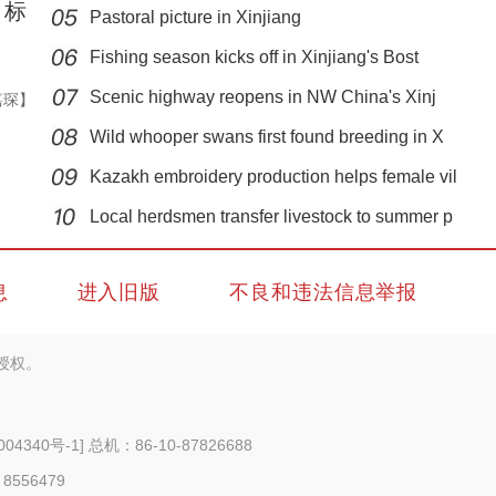
，标
Pastoral picture in Xinjiang
Fishing season kicks off in Xinjiang's Bost
Scenic highway reopens in NW China's Xinj
嘉琛】
Wild whooper swans first found breeding in X
Kazakh embroidery production helps female vil
昌吉国家农高区老龙河西瓜种植基地2.87万亩
Local herdsmen transfer livestock to summer p
息
进入旧版
不良和违法信息举报
授权。
004340号-1
] 总机：86-10-87826688
 8556479