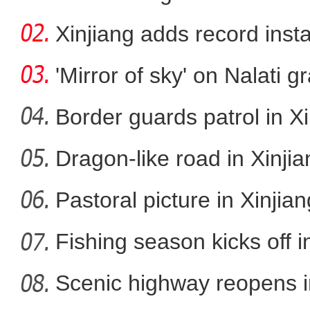
storag
Xinjiang adds record inst
cap
'Mirror of sky' on Nalati g
Border guards patrol in Xi
Dragon-like road in Xinji
中哈300余家企业参加首届
Pastoral picture in Xinjian
Fishing season kicks off i
Scenic highway reopens i