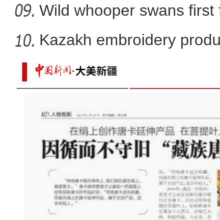
Wild whooper swans first 
X
Kazakh embroidery produ
vil