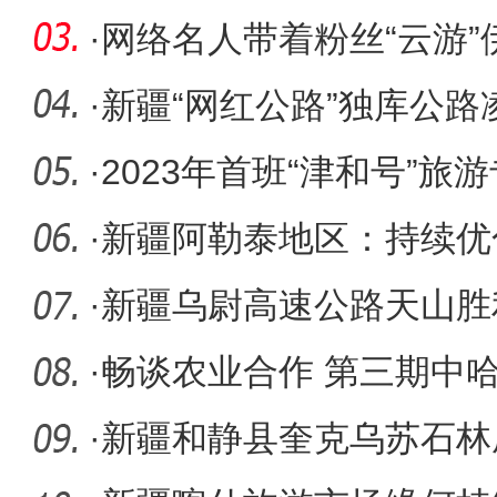
老金水平
·
网络名人带着粉丝“云游”伊
万
·
新疆“网红公路”独库公路
清理完
·
2023年首班“津和号”旅
·
新疆阿勒泰地区：持续优
游体验
·
新疆乌尉高速公路天山胜
隧道TB
·
畅谈农业合作 第三期中
尔果斯举
·
新疆和静县奎克乌苏石林