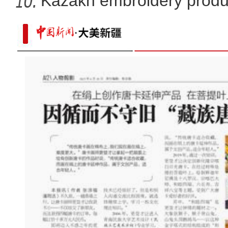
X
Kazakh embroidery produ
vil
新疆温宿：连片油葵花盛开