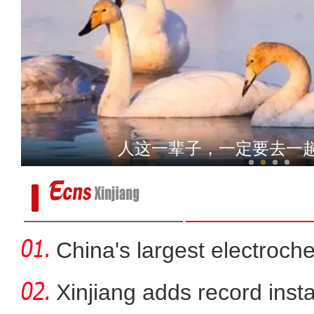
新疆拜城县：马铃薯首次出
人这一辈子，一定要去一
China's largest electroch
storag
Xinjiang adds record inst