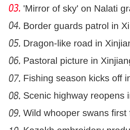
cap
'Mirror of sky' on Nalati g
Border guards patrol in Xi
Dragon-like road in Xinji
阿克苏好地方·旅游篇——
Pastoral picture in Xinjian
Fishing season kicks off i
Scenic highway reopens i
Wild whooper swans first 