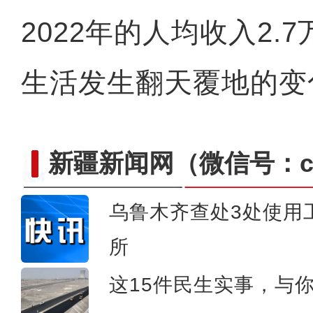
2022年的人均收入2.
生活发生翻天覆地的变
新疆新闻网
（微信号：cn
乌鲁木齐查处3处使用
阿克苏好地方·旅游篇——
所
这15件民生实事，与