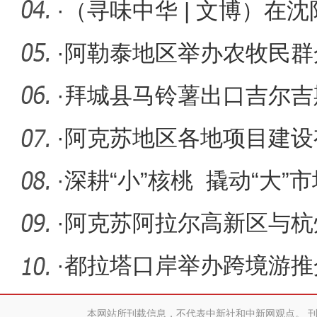
长安
·
（寻味中华 | 文博）在
暑“标配
·
阿勒泰地区举办农牧民群
花开雪都
·
拜城县马铃薯出口吉尔吉
·
阿克苏地区各地项目建设
·
深耕“小”核桃 撬动“大”市
·
阿克苏阿拉尔高新区与杭
江）高新区
·
都拉塔口岸举办跨境游推
本网站所刊载信息，不代表中新社和中新网观点。 