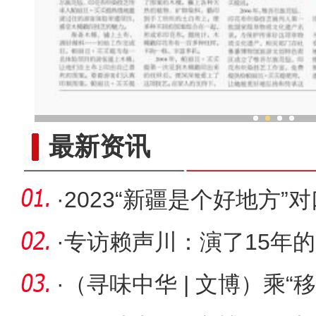
新疆木模戳印技艺传承人：让
最新资讯
·
2023“新疆是个好地方”
展将于
·
专访赖声川：演了15年
来全新开
·
（寻味中华 | 文博）乘“