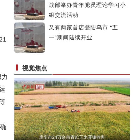
战部举办青年党员理论学习小
首票喀什—伊斯兰堡TIR国际公路运输发车
组交流活动
又有两家首店登陆乌市 “五
一”期间陆续开业
1
视觉焦点
“祖国情·中华行”新疆青少年暑期研学班参
织力
运
等
确
库车市24万余亩青贮玉米开镰收割