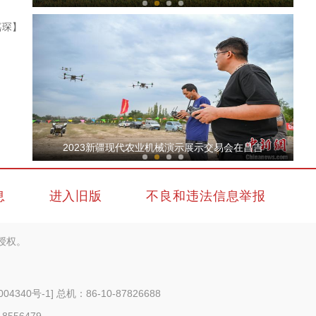
嘉琛】
实拍新疆阿克苏托木尔大峡谷盐水瀑布
2023新疆现代农业机械演示展示交易会在昌吉
息
进入旧版
不良和违法信息举报
授权。
首票喀什—伊斯兰堡TIR国际公路运输发车
004340号-1
] 总机：86-10-87826688