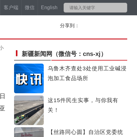
客户端
微信
English
分享到：
小
新疆新闻网
（微信号：cns-xj）
乌鲁木齐查处3处使用工业碱浸
泡加工食品场所
日
这15件民生实事，与你我有
亚
关！
【丝路同心圆】自治区党委统