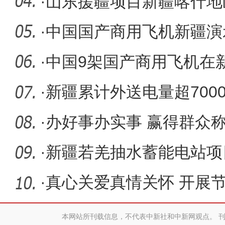
共推国产
·
山东援疆项目新疆喀什地
诊
·
中国国产商用飞机新疆演
后续运营
·
中国9架国产商用飞机在新疆
生机型
·
新疆累计外送电量超700
·
办好事办实事 赢得群众
·
新疆若羌抽水蓄能电站项
·
真心关爱真情关怀 开展
本网站所刊载信息，不代表中新社和中新网观点。 