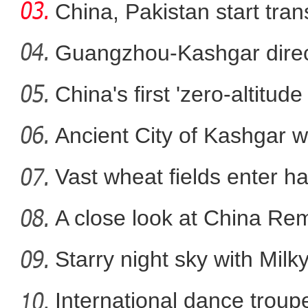
China, Pakistan start tran
Guangzhou-Kashgar direct
China's first 'zero-altitu
新疆拜城县：冬小麦出苗
Ancient City of Kashgar w
Vast wheat fields enter ha
A close look at China Re
Starry night sky with Mil
International dance troupe