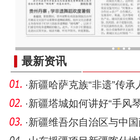
中外舞者共赴中国新疆国际
最新资讯
·
新疆哈萨克族“非遗”传
“移
·
新疆塔城如何讲好“手风
·
新疆维吾尔自治区与中国