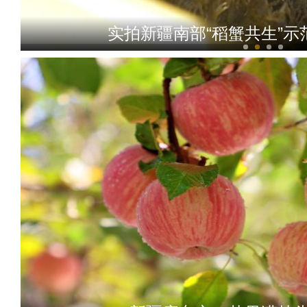
实拍新疆南部“稻蟹共生”示
《上海古丽》男主米热：上