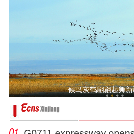
新疆阿克苏山水林田湖草沙
候鸟灰鹤翩翩起舞新
G0711 expressway opens fo