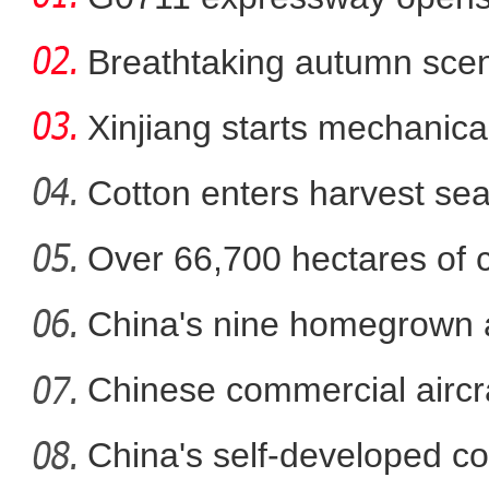
Breathtaking autumn sce
in
Xinjiang starts mechanica
Cotton enters harvest se
Over 66,700 hectares of 
新疆首家数字农批市场在昌
mech
China's nine homegrown ai
in
Chinese commercial airc
fli
China's self-developed co