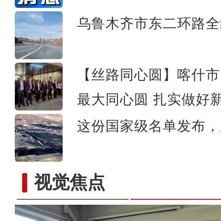
乌鲁木齐市东二环路全
【丝路同心圆】喀什市
最大同心圆 扎实做好
这份国家级名单发布，
视觉焦点
新疆阿克苏：辣椒丰收采摘