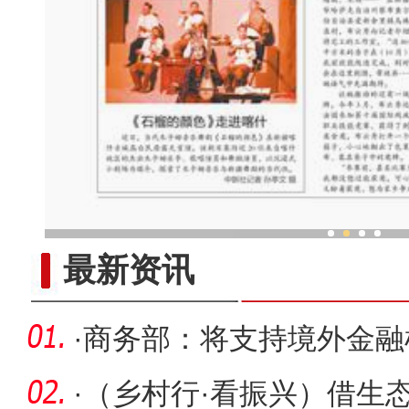
《石榴的颜色》走进
最新资讯
·
商务部：将支持境外金融
验区设立
·
（乡村行·看振兴）借生