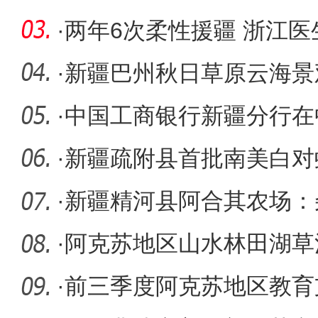
风景带
·
两年6次柔性援疆 浙江
带来“心
·
新疆巴州秋日草原云海景
涛
·
中国工商银行新疆分行在
贸易试验
·
新疆疏附县首批南美白对
·
新疆精河县阿合其农场：
花”
·
阿克苏地区山水林田湖草
复工程收
·
前三季度阿克苏地区教育支