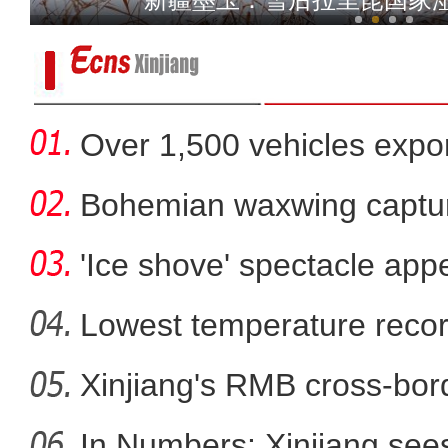
Over 1,500 vehicles expor
Bohemian waxwing captur
'Ice shove' spectacle app
Lowest temperature reco
Xinjiang's RMB cross-bor
新疆喀什地区400余万亩冬
In Numbers: Xinjiang sees