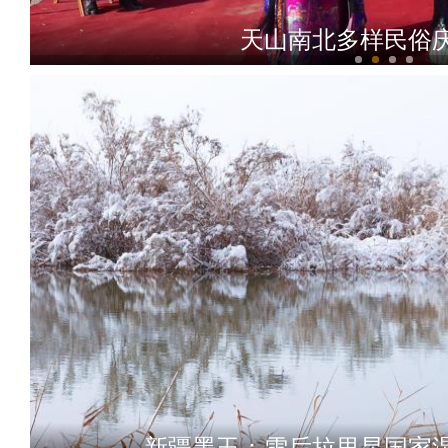
天山南北多样民俗
新疆：手工花式汤
新疆墨玉：雪后拉里昆国家