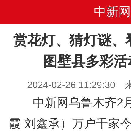
中新网
赏花灯、猜灯谜、
图壁县多彩活
2024-02-26 11:29
中新网乌鲁木齐2月2
霞 刘鑫承）万户千家