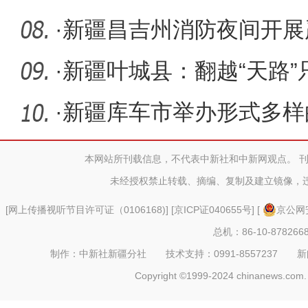
节民间社
·
新疆昌吉州消防夜间开展
备性能测
·
新疆叶城县：翻越“天路
校
·
新疆库车市举办形式多样
本网站所刊载信息，不代表中新社和中新网观点。 
未经授权禁止转载、摘编、复制及建立镜像，
[
网上传播视听节目许可证（0106168)
] [
京ICP证040655号
] [
京公网安
总机：86-10-878266
制作：中新社新疆分社 技术支持：0991-8557237 新闻热线：
Copyright ©1999-2024 chinanews.com. 