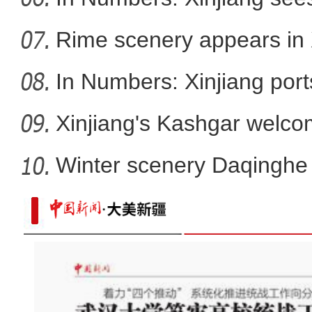
Rime scenery appears in 
In Numbers: Xinjiang port
Xinjiang's Kashgar welcom
Winter scenery Daqinghe 
海拔4800米！新疆民警