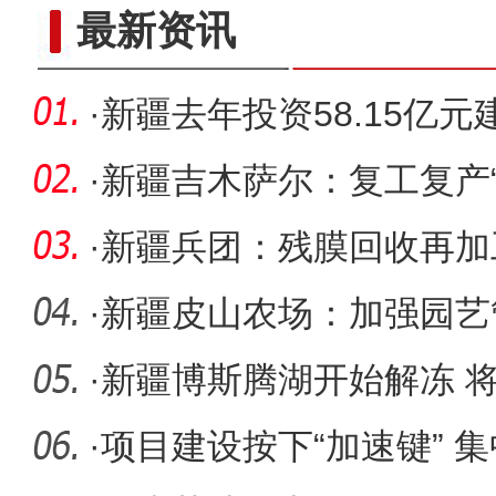
郭向阳 ：做新疆高质量发展
最新资讯
·
新疆去年投资58.15亿元
乡村振兴
·
新疆吉木萨尔：复工复产“
赶订单
·
新疆兵团：残膜回收再加
·
新疆皮山农场：加强园艺
生长
·
新疆博斯腾湖开始解冻 
·
项目建设按下“加速键” 集