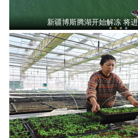
新疆博斯腾湖开始解冻 将