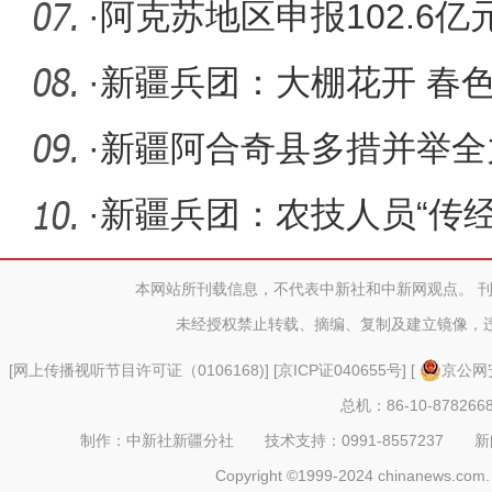
·
阿克苏地区申报102.6
项目资金
·
新疆兵团：大棚花开 春
·
新疆阿合奇县多措并举全
作
·
新疆兵团：农技人员“传经
行曲
本网站所刊载信息，不代表中新社和中新网观点。 
未经授权禁止转载、摘编、复制及建立镜像，
[
网上传播视听节目许可证（0106168)
] [
京ICP证040655号
] [
京公网安
总机：86-10-878266
制作：中新社新疆分社 技术支持：0991-8557237 新闻热线：
Copyright ©1999-2024 chinanews.com. 