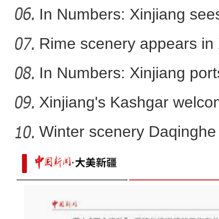
In Numbers: Xinjiang sees
Rime scenery appears in 
In Numbers: Xinjiang port
Xinjiang's Kashgar welcom
Winter scenery Daqinghe 
实拍新疆伊犁牧