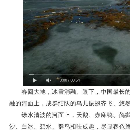
0:00
/
00:54
春回大地，冰雪消融。眼下，中国最长的
融的河面上，成群结队的鸟儿振翅齐飞、悠
绿水清波的河面上，天鹅、赤麻鸭、鸬鹚
沙、白冰、碧水、群鸟相映成趣，尽显春色