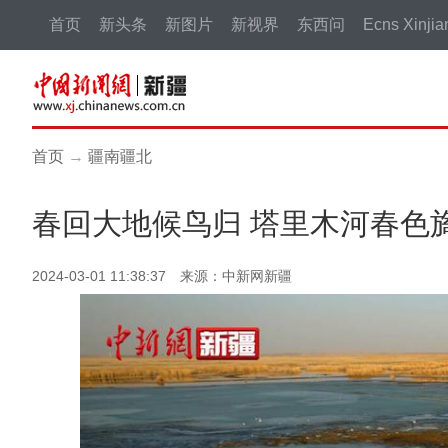
首页
新头条
新图片
新视界
东西问
Ecns Xinjia
首页
→
疆南疆北
春回大地候鸟归 塔里木河春色
2024-03-01 11:38:37 来源：中新网新疆