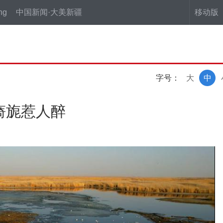
ng
中国新闻·大美新疆
移动版
字号：
大
中
旖旎惹人醉