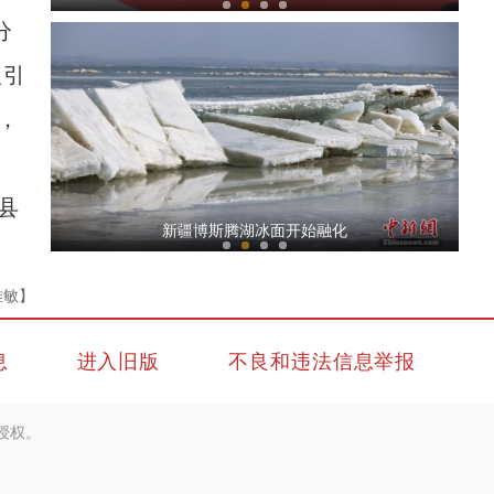
分
取引
，
县
新疆吉木乃县高级中学举行2024届高考百日冲
新疆博斯腾湖冰面开始融化
雅敏】
息
进入旧版
不良和违法信息举报
授权。
新疆阜康市2024年全民健康体检工作正式启动