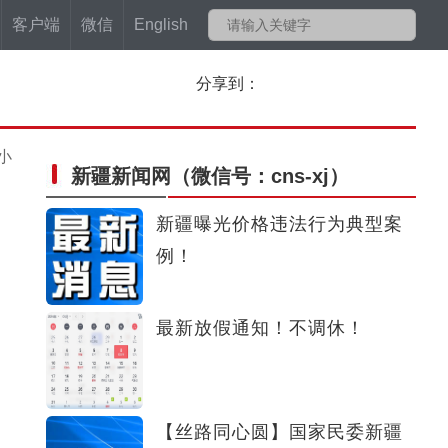
客户端
微信
English
分享到：
小
新疆新闻网
（微信号：cns-xj）
新疆曝光价格违法行为典型案
例！
最新放假通知！不调休！
【丝路同心圆】国家民委新疆