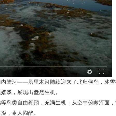
内陆河——塔里木河陆续迎来了北归候鸟，冰雪
然嬉戏，展现出盎然生机。
等鸟类自由翱翔，充满生机；从空中俯瞰河面，
旖旎，令人陶醉。