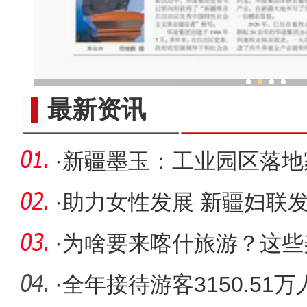
郭向阳 ：做新疆高质量发展
最新资讯
·
新疆墨玉：工业园区落地
业增收稳
·
助力女性发展 新疆妇联发布
工作
·
为啥要来喀什旅游？这些
·
全年接待游客3150.51万