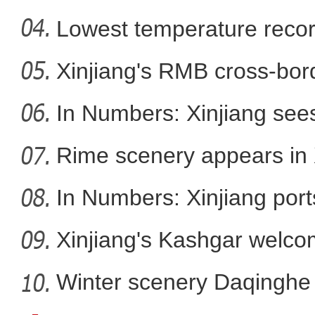
Lowest temperature reco
Xinjiang's RMB cross-bor
开学季沙雅县图书馆成为
In Numbers: Xinjiang sees
Rime scenery appears in 
In Numbers: Xinjiang port
Xinjiang's Kashgar welcom
Winter scenery Daqinghe 