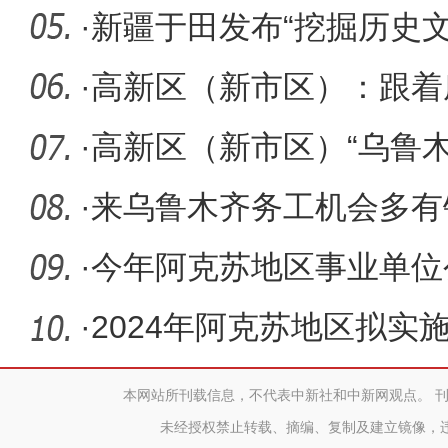
勒泰文旅市
·
新疆于田发布“挖掘历史
境”
·
高新区（新市区）：跟着
争做新时
·
高新区（新市区）“乌鲁
启上
·
来乌鲁木齐务工机会多有
齐站聆听
·
今年阿克苏地区事业单位
·
2024年阿克苏地区拟实
1101个
本网站所刊载信息，不代表中新社和中新网观点。 
未经授权禁止转载、摘编、复制及建立镜像，