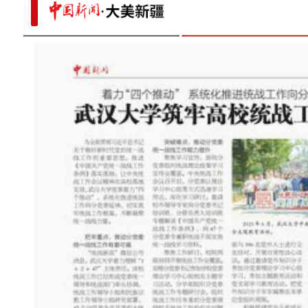
道中华丨“檩条”“椽子”用