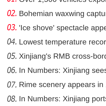
Bohemian waxwing captur
'Ice shove' spectacle app
Lowest temperature reco
Xinjiang's RMB cross-bor
开学季沙雅县图书馆成为
In Numbers: Xinjiang sees
Rime scenery appears in 
In Numbers: Xinjiang port