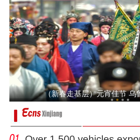
新疆阿拉尔市：良好生态吸
（新春走基层）元宵佳节 乌
Over 1,500 vehicles expor