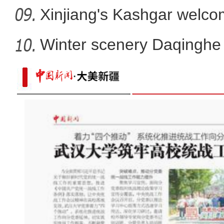
Xinjiang's Kashgar welcom
Winter scenery Daqinghe 
道中华丨“檩条”“椽子”用