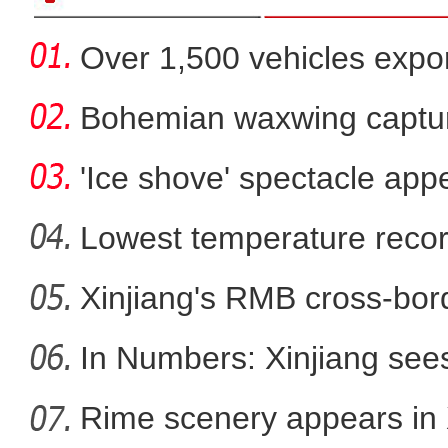
Over 1,500 vehicles expor
Bohemian waxwing captur
'Ice shove' spectacle app
Lowest temperature reco
Xinjiang's RMB cross-bor
新疆喀什地区400余万亩冬
In Numbers: Xinjiang sees
Rime scenery appears in 