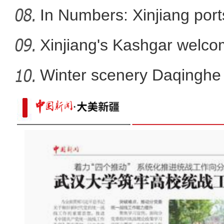
In Numbers: Xinjiang port
Xinjiang's Kashgar welcom
Winter scenery Daqinghe 
海拔4800米！新疆民警