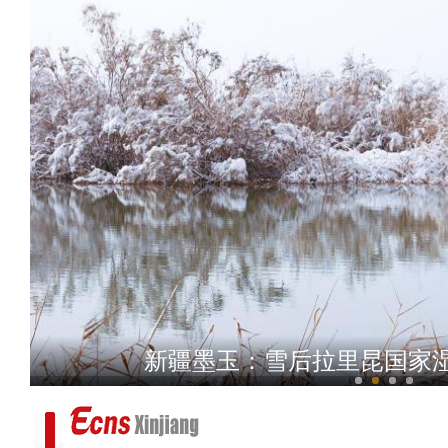
新疆：手工花式汤
新疆墨玉：雪后拉里昆国家