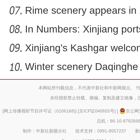
Rime scenery appears in 
In Numbers: Xinjiang port
Xinjiang's Kashgar welcom
Winter scenery Daqinghe 
本网站所刊载信息，不代表中新社和中新网观点。 
道中华丨“檩条”“椽子”用
未经授权禁止转载、摘编、复制及建立镜像，
[
网上传播视听节目许可证（0106168)
] [
京ICP证040655号
] [
京公网安
总机：86-10-878266
制作：中新社新疆分社 技术支持：0991-8557237 新闻热线：