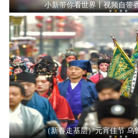
小新带你看世界丨视频自带
新疆阿拉尔市：良好生态吸
（新春走基层）元宵佳节 乌