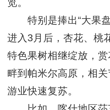
览。
特别是捧出“大果盘
进入3月后，杏花、桃
特色果树相继绽放，赏
畔到帕米尔高原，相关
新疆乌伦古湖：百余只
游业快速复苏。
比如，喀什地区莎