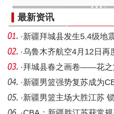
新疆一张“大馕” 何以入选国
最新资讯
·
新疆拜城县发生5.4级地
和人员
·
乌鲁木齐航空4月12日再
阳=曼谷航
·
拜城县春之画卷——花之
·
新疆男篮强势复苏成为CB
·
新疆男篮主场大胜江苏 
·
CBA：新疆胜江苏获常规