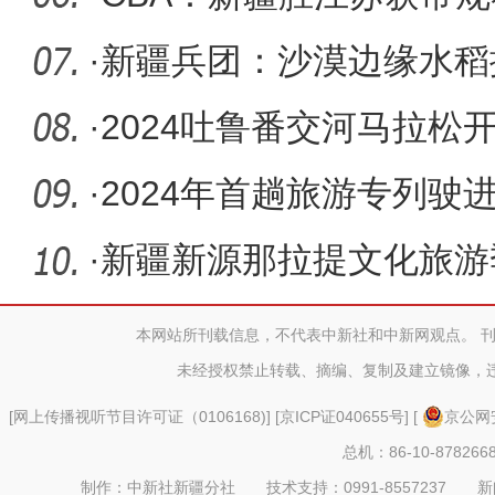
重返季
·
新疆兵团：沙漠边缘水稻
·
2024吐鲁番交河马拉松
选手畅跑
·
2024年首趟旅游专列驶
之旅
·
新疆新源那拉提文化旅游
光之美
本网站所刊载信息，不代表中新社和中新网观点。 
未经授权禁止转载、摘编、复制及建立镜像，
[
网上传播视听节目许可证（0106168)
] [
京ICP证040655号
] [
京公网安
总机：86-10-878266
制作：中新社新疆分社 技术支持：0991-8557237 新闻热线：