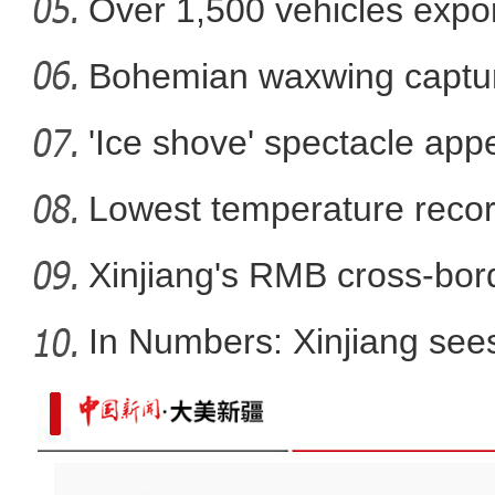
Over 1,500 vehicles expor
Bohemian waxwing captur
'Ice shove' spectacle app
Lowest temperature reco
Xinjiang's RMB cross-bor
In Numbers: Xinjiang sees