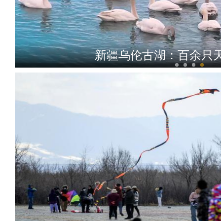
新疆乌伦古湖：百余只