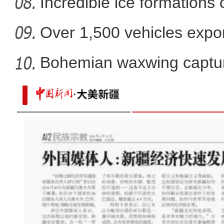
Incredible ice formations
Over 1,500 vehicles expor
Bohemian waxwing captur
“阿克苏是个好地方·四季