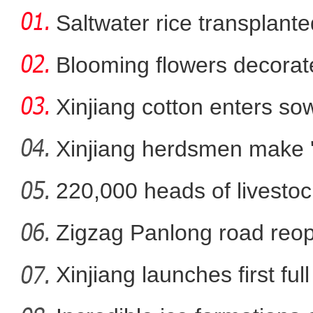
Saltwater rice transplante
Blooming flowers decorat
Xinjiang cotton enters s
Xinjiang herdsmen make 'li
220,000 heads of livestoc
潘岳：将新疆文化与中华文
betwee
Zigzag Panlong road reopen
Xinjiang launches first ful