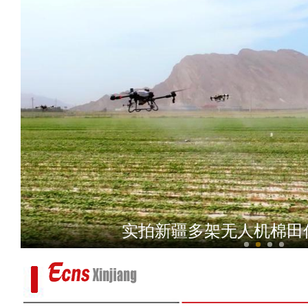
新疆吐鲁番火焰山景区地
实拍新疆多架无人机棉田