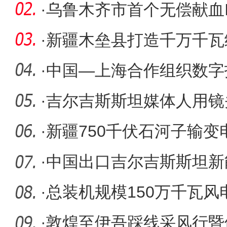
·
乌鲁木齐市首个无偿献血I
·
新疆木垒县打造千万千瓦
·
中国—上海合作组织数字
会在新疆
·
吉尔吉斯斯坦媒体人用镜
美
·
新疆750千伏石河子输变
·
中国出口吉尔吉斯斯坦新
全批次交
·
总装机规模150万千瓦风
谷”开工
·
敦煌至伊吾踩线采风行暨