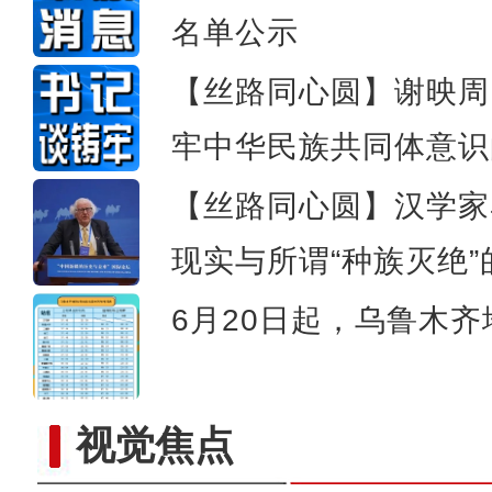
潘岳：将新疆文化与中华文
名单公示
【丝路同心圆】谢映周
牢中华民族共同体意识
【丝路同心圆】汉学家
现实与所谓“种族灭绝”
6月20日起，乌鲁木
视觉焦点
“阿克苏是个好地方·四季