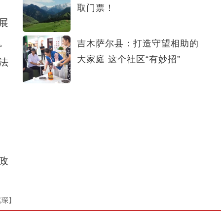
取门票！
展
。
吉木萨尔县：打造守望相助的
大家庭 这个社区“有妙招”
法
7
政
嘉琛】