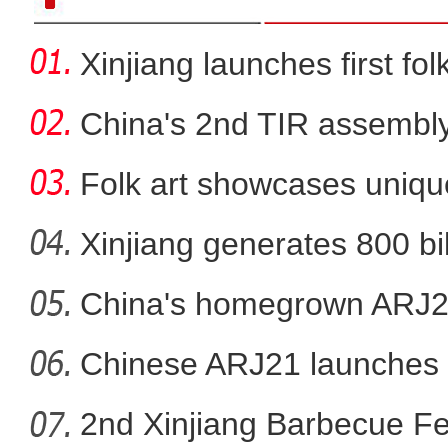
Xinjiang launches first fo
China's 2nd TIR assembly
Folk art showcases unique
her
Xinjiang generates 800 bi
China's homegrown ARJ21
【铸牢共同体 中华一家亲】
Chinese ARJ21 launches f
2nd Xinjiang Barbecue Fes