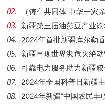
·
（铸牢共同体 中华一家亲
华一家
·
新疆第三届油莎豆产业论
幕
·
2024年首批新疆库尔勒
·
新疆再现世界濒危灭绝动
·
可靠电力服务助力新疆粮
·
2024年全国科普日新疆
·
2024年新疆“中国农民