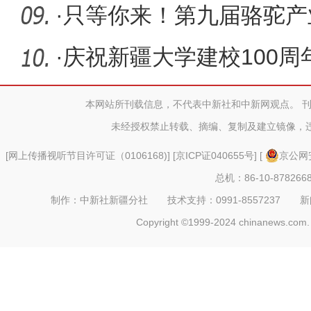
动在博
·
只等你来！第九届骆驼产
即
·
庆祝新疆大学建校100周
本网站所刊载信息，不代表中新社和中新网观点。 
未经授权禁止转载、摘编、复制及建立镜像，
[
网上传播视听节目许可证（0106168)
] [
京ICP证040655号
] [
京公网安
总机：86-10-878266
制作：中新社新疆分社 技术支持：0991-8557237 新闻热线：
Copyright ©1999-2024 chinanews.com. 