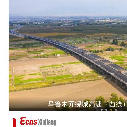
新疆大学迎百年华诞 多
乌鲁木齐绕城高速（西线