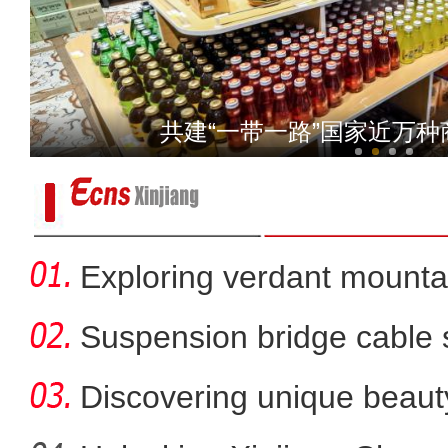
枣乡匠心·时光沉淀
共建“一带一路”国家近万
Exploring verdant mounta
Jiangbul
Suspension bridge cable 
sc
Discovering unique beaut