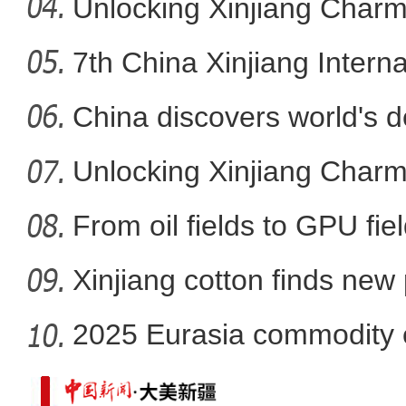
ar
Unlocking Xinjiang Charm
7th China Xinjiang Intern
和田娃娃跨越4000公里
China discovers world's d
Unlocking Xinjiang Charms
From oil fields to GPU fie
Xinjiang cotton finds new
2025 Eurasia commodity e
Xin