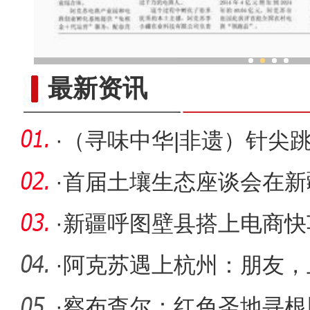
电商援疆 杭州助阿克苏成
最新资讯
·
（寻味中华|非遗）针尖
世运
·
首届土壤生态座谈会在新
·
新疆呼图壁县搭上电商快
入上万
·
阿克苏遇上杭州：朋友，
·
察布查尔：红色圣地寻根