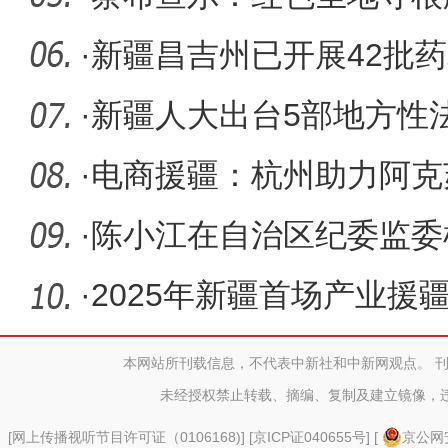
·
新疆昌吉州已开展42批药
药费用支
·
新疆人大出台5部地方性
·
电商援疆：杭州助力阿克
马”
·
陈小江在自治区纪委监委
·
2025年新疆首场产业援
735亿元
本网站所刊载信息，不代表中新社和中新网观点。 
未经授权禁止转载、摘编、复制及建立镜像，
[
网上传播视听节目许可证（0106168)
] [
京ICP证040655号
] [
京公网安