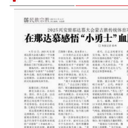
新疆龟兹小巷：昔日“泥巴