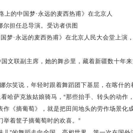
的中国梦·永远的麦西热甫》在北京人民大会堂上演
中国文联副主席，她的舞步里，藏着新疆数十年来
娜尔笑说，年轻时跟着舞蹈团下基层，在喀什的
看哈萨克族姑娘骑马，“那些抬手、转头的动作
表作《摘葡萄》，就是把田间地头的劳作场景化
们举着筐子摘葡萄时的欢喜。”
儿”的舞蹈走向全国，亮相世界。第一次在国外