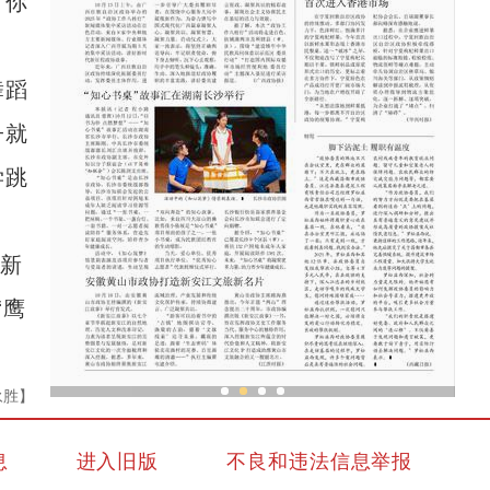
“你
舞蹈
子就
学跳
新
“鹰
永胜】
”
全国政协农业和农村委员会调研组赴新疆调研
息
进入旧版
不良和违法信息举报