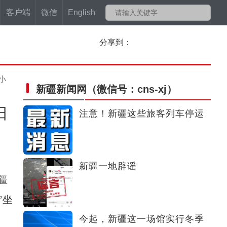
客户端
微信
English
分享到：
小
新疆新闻网
（微信号：cns-xj）
日
注意！新疆这些旅客列车停运
新疆一地辟谣
疆
”坐
今起，新疆这一场馆实行冬季