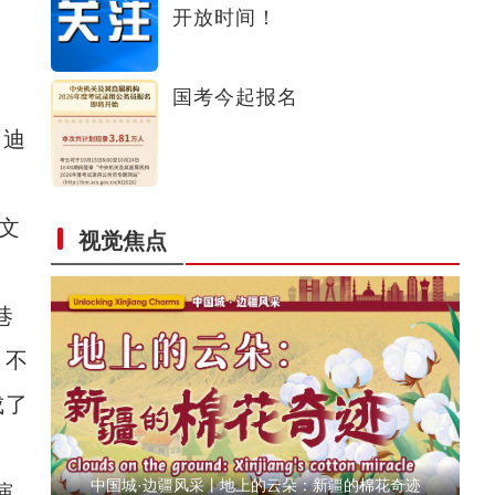
开放时间！
莎车4800亩榅桲喜获丰收 “金果果”铺就乡村振兴甜蜜路
国考今起报名
，迪
文
视觉焦点
读懂中国·阿克苏的甜蜜故事｜柯柯牙三代人的绿色接力
巷
，不
成了
中国城·边疆风采丨地上的云朵：新疆的棉花奇迹
演