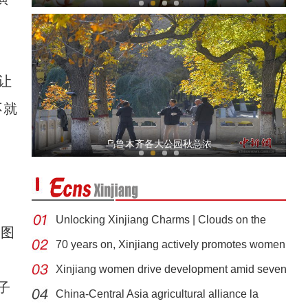
让
不就
一方印信何以证明西域属中华
乌鲁木齐各大公园秋意浓
Unlocking Xinjiang Charms | Clouds on the
供图
70 years on, Xinjiang actively promotes women
Xinjiang women drive development amid seven
莎车4800亩榅桲喜获丰收 “金果果”铺就乡村振兴甜蜜路
子
d
China-Central Asia agricultural alliance la