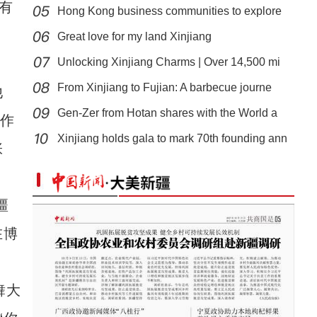
有
Hong Kong business communities to explore
op
Great love for my land Xinjiang
。
Unlocking Xinjiang Charms | Over 14,500 mi
From Xinjiang to Fujian: A barbecue journe
他
Gen-Zer from Hotan shares with the World a
动作
读懂中国·阿克苏的甜蜜故事｜柯柯牙三代人的绿色接力
Xinjiang holds gala to mark 70th founding ann
张
疆
在博
舞大