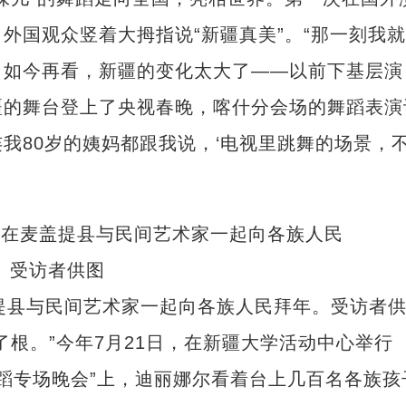
外国观众竖着大拇指说“新疆真美”。“那一刻我就
。如今再看，新疆的变化太大了——以前下基层演
疆的舞台登上了央视春晚，喀什分会场的舞蹈表演
我80岁的姨妈都跟我说，‘电视里跳舞的场景，
盖提县与民间艺术家一起向各族人民拜年。受访者
。”今年7月21日，在新疆大学活动中心举行
舞蹈专场晚会”上，迪丽娜尔看着台上几百名各族孩