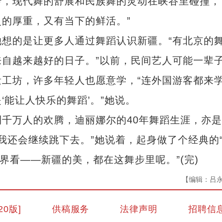
，现代舞的舒展和民族舞的灵动在峡谷里碰撞，
的厚重，又有当下的鲜活。”
的是让更多人通过舞蹈认识新疆。“有北京的
自越来越好的日子。”以前，民间艺人可能一辈
工坊，许多年轻人也愿意学，“连外国游客都来
能让人快乐的舞蹈’。”她说。
万人的欢腾，迪丽娜尔的40年舞蹈生涯，亦是
我还会继续跳下去。”她说着，起身做了个经典的
界看——新疆的美，都在这舞步里呢。”(完)
【编辑：吕
上海文化周在喀什举办 诠释“沪喀一家亲
20版]
供稿服务
法律声明
招聘信