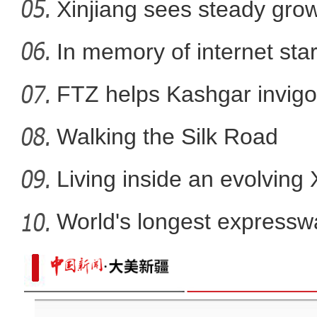
Xinjiang sees steady gro
跟着花开游新疆 “赏花经济”
In memory of internet sta
FTZ helps Kashgar invigo
comm
Walking the Silk Road
Living inside an evolving
World's longest expressw
Ti
洪磊：新疆各族群众的安全感满意度