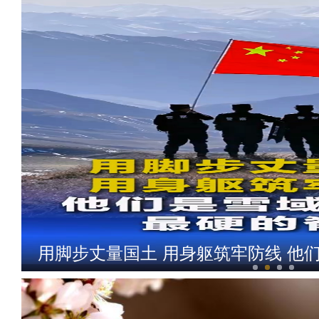
用脚步丈量国土 用身躯筑牢防线 他