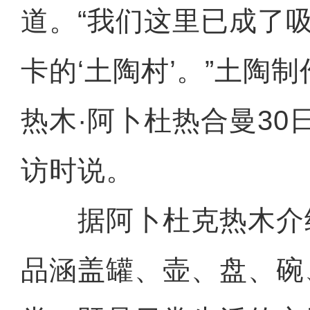
道。“我们这里已成了
卡的‘土陶村’。”土陶
热木·阿卜杜热合曼30
访时说。
据阿卜杜克热木介
品涵盖罐、壶、盘、碗