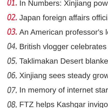
In Numbers: Xinjiang pow
Japan foreign affairs offi
An American professor's 
British vlogger celebrates
Taklimakan Desert blanke
新疆昌吉州：家门口的新能源 鼓
Xinjiang sees steady gro
In memory of internet sta
FTZ helps Kashgar invigo