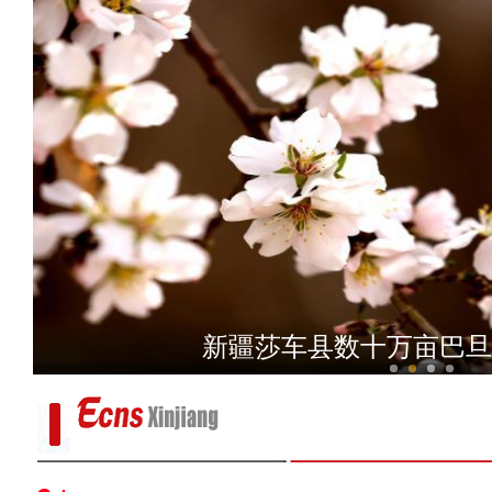
昌吉州新能源发展密码
新疆莎车县数十万亩巴旦