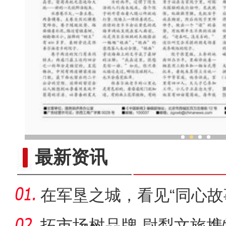
走进吐鲁番水磨巷：鲜花、桑
最新资讯
在军垦之城，看见“同心故
拓市场树品牌 尉犁文旅