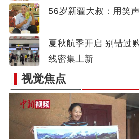
56岁新疆大叔：用笑声
夏秋航季开启 别错过购
线密集上新
视觉焦点
新疆莎车县棉花播种工