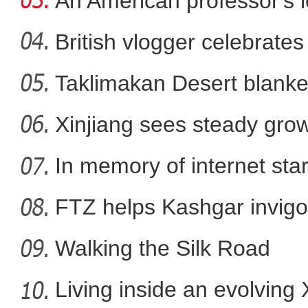
An American professor's 
British vlogger celebrates
Taklimakan Desert blanke
昌吉州新能源发展密码
Xinjiang sees steady gro
In memory of internet sta
FTZ helps Kashgar invigo
comm
Walking the Silk Road
Living inside an evolving