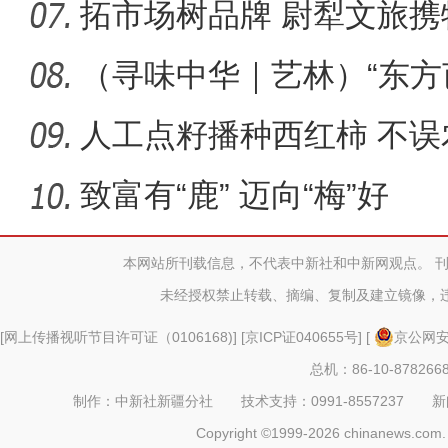
拓市场树品牌 尉犁文旅
届新疆春
（寻味中华｜艺林）“东方
以“
人工点籽播种西红柿 不
致富有“鹿” 迈向“梅”好
本网站所刊载信息，不代表中新社和中新网观点。 
未经授权禁止转载、摘编、复制及建立镜像，
[
网上传播视听节目许可证（0106168)
] [
京ICP证040655号
] [
京公网安备
总机：86-10-878266
制作：中新社新疆分社 技术支持：0991-8557237 新闻热线：
Copyright ©1999-2026 chinanews.com. 