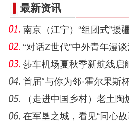
走进吐鲁番水磨巷：鲜花、桑
最新资讯
南京（江宁）“组团式”援
疗“心
“对话Z世代”中外青年漫
斯举
莎车机场夏秋季新航线启
车首航航
首届“与你为邻·霍尔果斯
播
（走进中国乡村）老土陶
村收获“
在军垦之城，看见“同心故