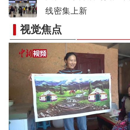
线密集上新
视觉焦点
新疆莎车县棉花播种工