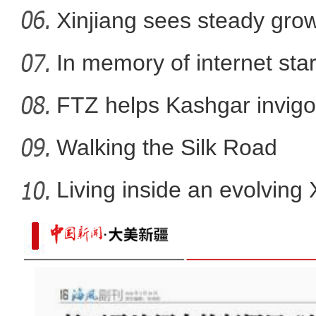
Xinjiang sees steady gro
In memory of internet sta
FTZ helps Kashgar invigo
comm
Walking the Silk Road
Living inside an evolving
新疆莎车县棉花播种工