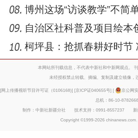
博州这场“访谈教学”不简
→
自治区社科普及项目绘本
车县
柯坪县：抢抓春耕好时节
振兴新景
本网站所刊载信息，不代表中新社和中新网观点。 
未经授权禁止转载、摘编、复制及建立镜像，
[
网上传播视听节目许可证（0106168)
] [
京ICP证040655号
] [
京公网安备
总机：86-10-878266
制作：中新社新疆分社 技术支持：0991-8557237 新闻热线：
Copyright ©1999-2026 chinanews.com. 