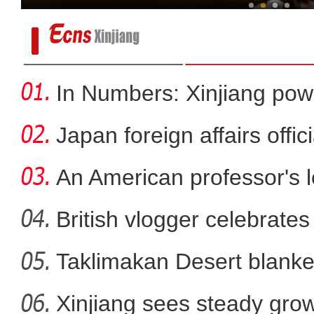
In Numbers: Xinjiang pow
Japan foreign affairs offi
An American professor's 
British vlogger celebrates
Taklimakan Desert blanke
新疆昌吉州：家门口的新能源 鼓
Xinjiang sees steady gro