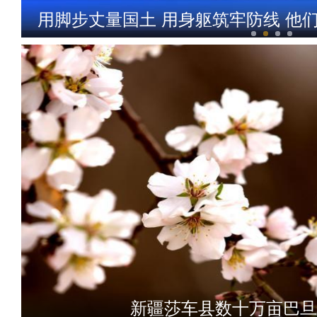
用脚步丈量国土 用身躯筑牢防线 他
昌吉州新能源发展密码
新疆莎车县数十万亩巴旦