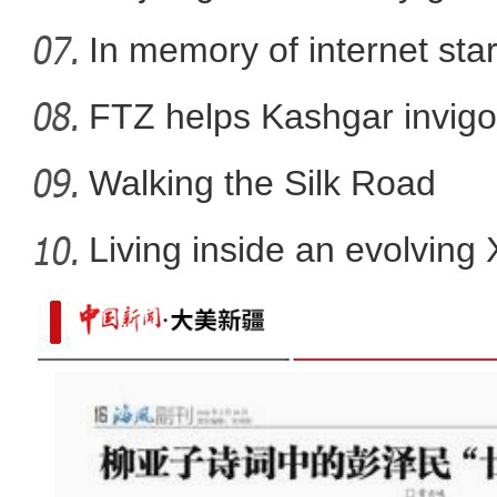
In memory of internet sta
FTZ helps Kashgar invigo
comm
Walking the Silk Road
Living inside an evolving
社区书记陈云萍：把新疆乡