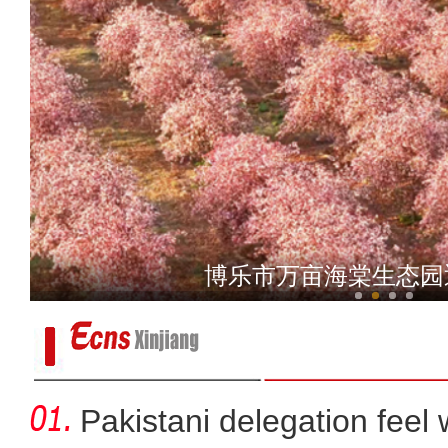
大漠旷野 直击新兵30
博乐市万亩海棠生态园
Pakistani delegation feel