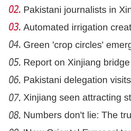
developm
Pakistani journalists in Xi
Automated irrigation create
Green 'crop circles' emer
援疆老师最后一课 全班哭着送别 像
Report on Xinjiang bridg
说再见
sa
Pakistani delegation visit
Xinjiang seen attracting 
Numbers don't lie: The tr