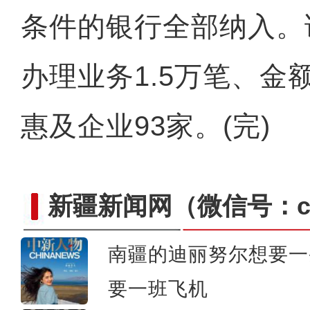
条件的银行全部纳入。
办理业务1.5万笔、金
惠及企业93家。(完)
新疆新闻网
（微信号：cn
南疆的迪丽努尔想要一
援疆老师最后一课 全班哭着送别 像
要一班飞机
说再见