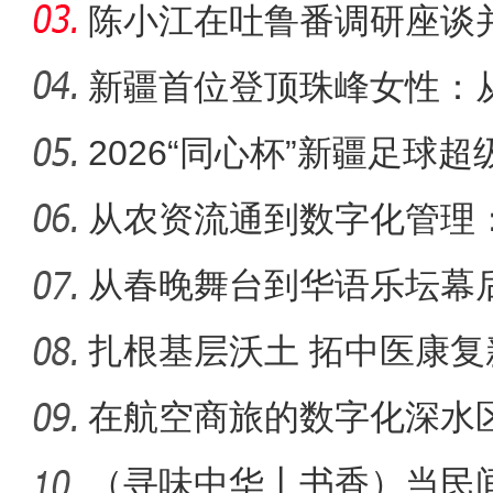
陈小江在吐鲁番调研座谈
新疆首位登顶珠峰女性：
化“守
2026“同心杯”新疆足球
从农资流通到数字化管理
字化转
从春晚舞台到华语乐坛幕
之路
扎根基层沃土 拓中医康复
在航空商旅的数字化深水
始
（寻味中华丨书香）当民