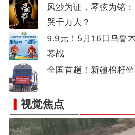
风沙为证，琴弦为铭：
哭千万人？
9.9元！5月16日乌鲁
幕战
全国首趟！新疆棉籽坐“
视觉焦点
大美边疆看我家 | 新疆伊宁：石榴