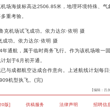
海拔标高达2506.85米，地理环境特殊、气
等多重考验。
飞成功。依力达尔·依明 摄
4年通航，属于临时商务飞行。作为该机场唯一
计划于6月初开通。
已与成都航空达成合作意向。上述航线计划每日
09机型执飞。(完)
【编辑：吕
20版]
供稿服务
法律声明
招聘信