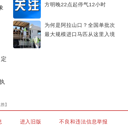
方明晚22点起停气12小时
象
为何是阿拉山口？全国单批次
最大规模进口马匹从这里入境
固定
执
永胜】
息
进入旧版
不良和违法信息举报