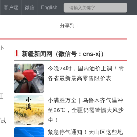
客户端
微信
English
分享到：
小
新疆新闻网
（微信号：cns-xj）
今晚24时，国内油价上调！附
各省最新最高零售限价表
证
小满胜万全｜乌鲁木齐气温冲
至26℃，全疆仍需警惕大风沙
尘！
试
紧急停气通知！天山区这些地