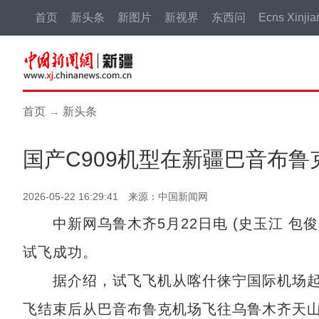
首页
新头条
新图片
新视界
东西问
Ecns Xinjia
首页
→
新头条
国产C909机型在新疆巴音布
2026-05-22 16:29:41 来源：中国新闻网
中新网乌鲁木齐5月22日电 (史玉江 包俊
试飞成功。
据介绍，试飞飞机从喀什徕宁国际机场起飞
飞结束后从巴音布鲁克机场飞往乌鲁木齐天