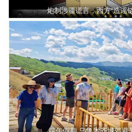
炮制涉疆谎言，西方“造谣
官方回应所谓新疆“强迫劳动”：此
端午假期 乌鲁木齐城郊避