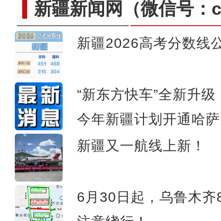
新疆新闻网
（微信号：cn
新疆2026高考分数线
中国国产客机开通第二条高高原航线 C
克
“新东方快车”全新升
今年新疆计划开通哈萨
新疆又一航线上新！
6月30日起，乌鲁木