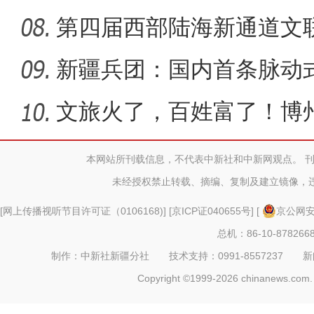
第四届西部陆海新通道文
鲁木齐
新疆兵团：国内首条脉动
产线满
文旅火了，百姓富了！博
心坎上
本网站所刊载信息，不代表中新社和中新网观点。 
未经授权禁止转载、摘编、复制及建立镜像，
[
网上传播视听节目许可证（0106168)
] [
京ICP证040655号
] [
京公网安备
总机：86-10-878266
制作：中新社新疆分社 技术支持：0991-8557237 新闻热线：
Copyright ©1999-2026 chinanews.com. 