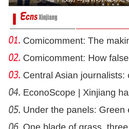
Comicomment: The making
narratives
Comicomment: How false 
Xin
Central Asian journalists: 
EconoScope | Xinjiang h
中国国产客机开通第二条高高原航线 C
energ
Under the panels: Green 
克
more
One blade of grass, three 